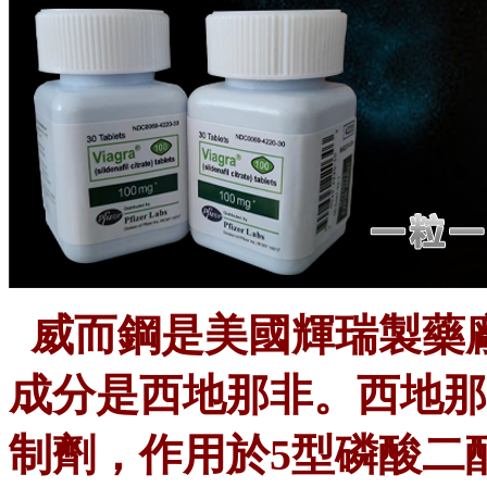
威而鋼
是美國輝瑞製藥
成分是西地那非。西地那
制劑，作用於
5型磷酸二