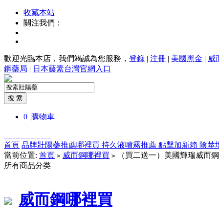
收藏本站
關注我們：
歡迎光臨本店，我們竭誠為您服務，
登錄
|
注冊
|
美國黑金
|
威
鋼藥局
|
日本藤素台灣官網入口
0
購物車
全部商品分類
首頁
品牌壯陽藥推薦哪裡買
持久液噴霧推薦
點擊加新賴
陰莖
當前位置:
首頁
威而鋼哪裡買
（買二送一）美國輝瑞威而鋼使用
>
>
所有商品分类
威而鋼哪裡買