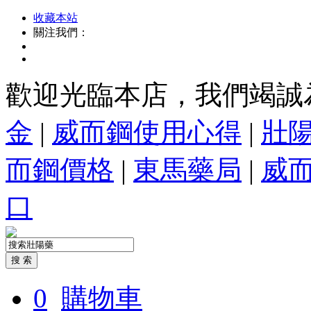
收藏本站
關注我們：
歡迎光臨本店，我們竭誠
金
|
威而鋼使用心得
|
壯
而鋼價格
|
東馬藥局
|
威
口
0
購物車