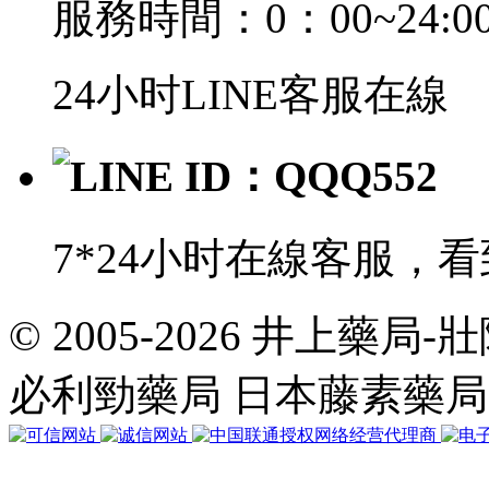
服務時間：0：00~24:0
24小时LINE客服在線
LINE ID：QQQ552
7*24小时在線客服，
© 2005-2026 井上藥
共
執
必利勁藥局 日本藤素藥
行
4
個
查
詢，