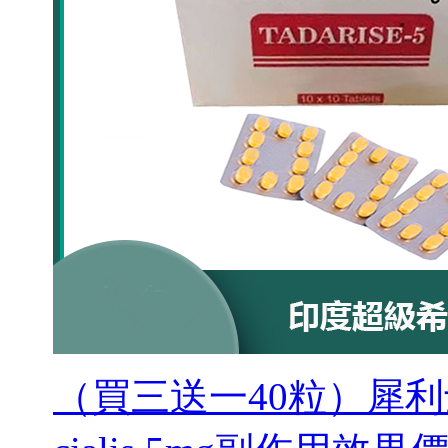
（買三送一40粒）犀利