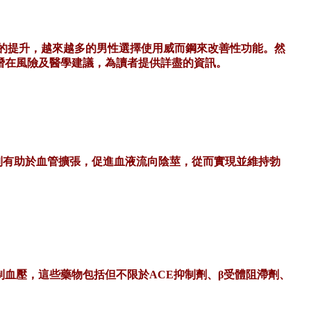
康意識的提升，越來越多的男性選擇使用威而鋼來改善性功能。然
潛在風險及醫學建議，為讀者提供詳盡的資訊。
機制有助於血管擴張，促進血液流向陰莖，從而實現並維持勃
制血壓，這些藥物包括但不限於
ACE抑制劑、β受體阻滯劑、