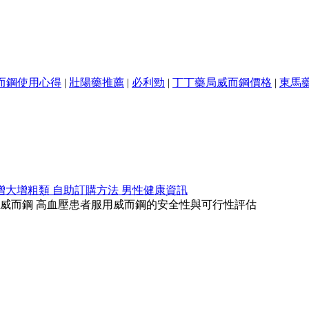
而鋼使用心得
|
壯陽藥推薦
|
必利勁
|
丁丁藥局威而鋼價格
|
東馬
增大增粗類
自助訂購方法
男性健康資訊
威而鋼 高血壓患者服用威而鋼的安全性與可行性評估