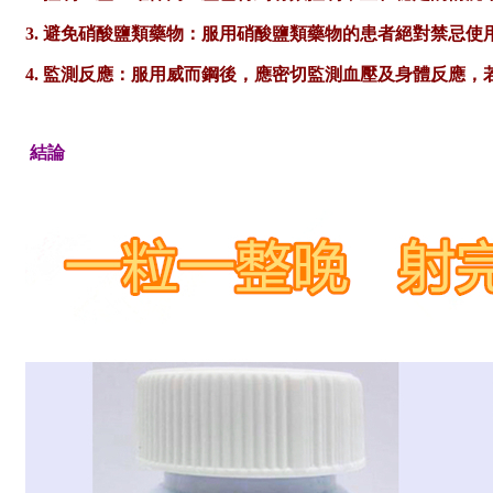
3. 避免硝酸鹽類藥物：服用硝酸鹽類藥物的患者絕對禁忌使
4. 監測反應：服用威而鋼後，應密切監測血壓及身體反應
結論