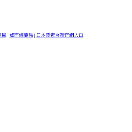
藥局
|
威而鋼藥局
|
日本藤素台灣官網入口