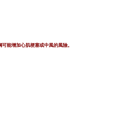
。
鋼可能增加心肌梗塞或中風的風險。