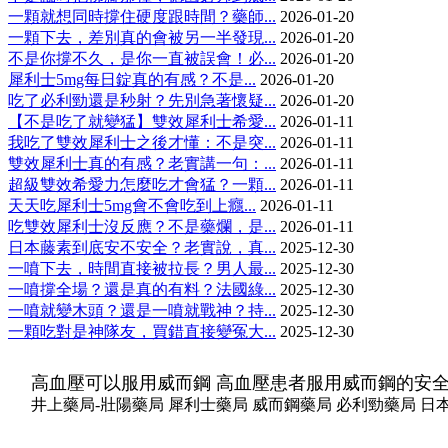
一顆就想同時撐住硬度跟時間？藥師...
2026-01-20
一顆下去，差別真的會被另一半發現...
2026-01-20
不是你撐不久，是你一直被誤會！必...
2026-01-20
犀利士5mg每日錠真的有感？不是...
2026-01-20
吃了必利勁還是秒射？先別急著懷疑...
2026-01-20
【不是吃了就變猛】雙效犀利士希愛...
2026-01-11
我吃了雙效犀利士之後才懂：不是突...
2026-01-11
雙效犀利士真的有感？老實講一句：...
2026-01-11
超級雙效希愛力怎麼吃才會猛？一顆...
2026-01-11
天天吃犀利士5mg會不會吃到上癮...
2026-01-11
吃雙效犀利士沒反應？不是藥爛，是...
2026-01-11
日本藤素到底安不安全？老實說，真...
2025-12-30
一噴下去，時間直接被拉長？男人最...
2025-12-30
一噴撐全場？還是真的有料？法國綠...
2025-12-30
一噴就變木頭？還是一噴就戰神？持...
2025-12-30
一顆吃對是神隊友，買錯直接變冤大...
2025-12-30
高血壓可以服用威而鋼 高血壓患者服用威而鋼的安
井上藥局-壯陽藥局 犀利士藥局 威而鋼藥局 必利勁藥局 日本藤素藥局