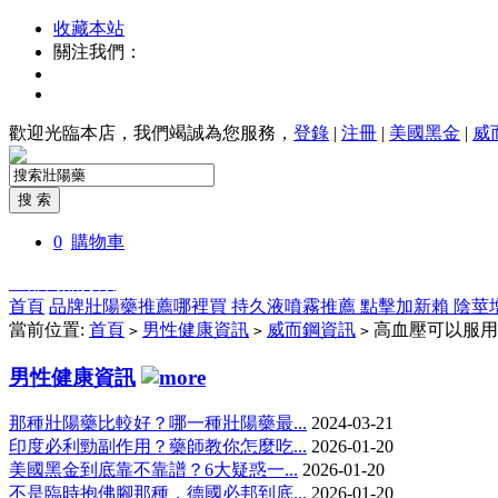
收藏本站
關注我們：
歡迎光臨本店，我們竭誠為您服務，
登錄
|
注冊
|
美國黑金
|
威
0
購物車
全部商品分類
首頁
品牌壯陽藥推薦哪裡買
持久液噴霧推薦
點擊加新賴
陰莖
當前位置:
首頁
男性健康資訊
威而鋼資訊
高血壓可以服用
>
>
>
男性健康資訊
那種壯陽藥比較好？哪一種壯陽藥最...
2024-03-21
印度必利勁副作用？藥師教你怎麼吃...
2026-01-20
美國黑金到底靠不靠譜？6大疑惑一...
2026-01-20
不是臨時抱佛腳那種，德國必邦到底...
2026-01-20