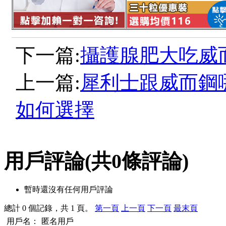
下一篇:
攝護腺肥大吃威
上一篇:
犀利士跟威而鋼
如何選擇
用戶評論
(共
0
條評論)
暫時還沒有任何用戶評論
總計 0 個記錄，共 1 頁。
第一頁
上一頁
下一頁
最末頁
用戶名：
匿名用戶