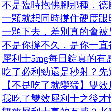
不是臨時抱佛腳那種，德國
一顆就想同時撐住硬度跟時
一顆下去，差別真的會被另
不是你撐不久，是你一直被
犀利士5mg每日錠真的有感
吃了必利勁還是秒射？先別
【不是吃了就變猛】雙效犀
我吃了雙效犀利士之後才懂