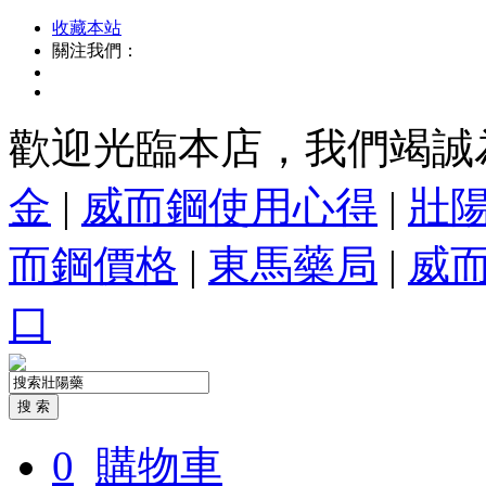
收藏本站
關注我們：
歡迎光臨本店，我們竭誠
金
|
威而鋼使用心得
|
壯
而鋼價格
|
東馬藥局
|
威
口
0
購物車