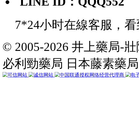
LINE ID：QQQ552
7*24小时在線客服，
© 2005-2026 井上藥
共
執
必利勁藥局 日本藤素藥
行
35
個
查
詢，
用
時
0.031678
秒，
在
線
46
人，