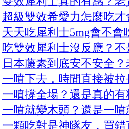
雙效犀利士真的有感？老實
超級雙效希愛力怎麼吃才會
天天吃犀利士5mg會不會吃
吃雙效犀利士沒反應？不是
日本藤素到底安不安全？老
一噴下去，時間直接被拉長
一噴撐全場？還是真的有料
一噴就變木頭？還是一噴就
一顆吃對是神隊友，買錯直