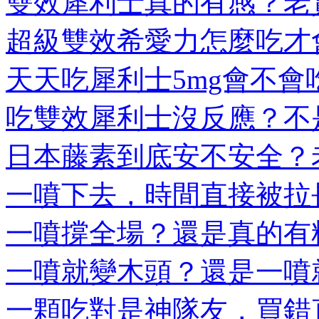
雙效犀利士真的有感？老實
超級雙效希愛力怎麼吃才會
天天吃犀利士5mg會不會吃
吃雙效犀利士沒反應？不是
日本藤素到底安不安全？老
一噴下去，時間直接被拉長
一噴撐全場？還是真的有料
一噴就變木頭？還是一噴就
一顆吃對是神隊友，買錯直