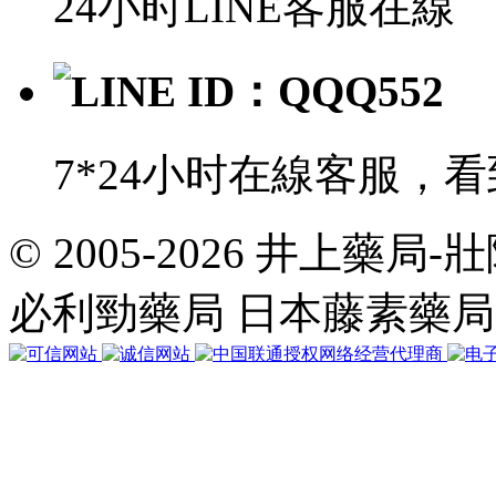
24小时LINE客服在線
LINE ID：QQQ552
7*24小时在線客服，
© 2005-2026 井上藥
共
執
必利勁藥局 日本藤素藥
行
35
個
查
詢，
用
時
0.043135
秒，