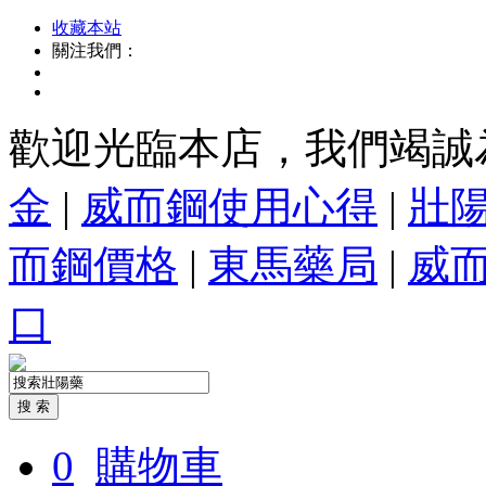
收藏本站
關注我們：
歡迎光臨本店，我們竭誠
金
|
威而鋼使用心得
|
壯
而鋼價格
|
東馬藥局
|
威
口
0
購物車