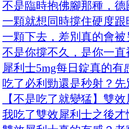
不是臨時抱佛腳那種，德國
一顆就想同時撐住硬度跟時
一顆下去，差別真的會被另
不是你撐不久，是你一直被
犀利士5mg每日錠真的有感
吃了必利勁還是秒射？先別
【不是吃了就變猛】雙效犀
我吃了雙效犀利士之後才懂