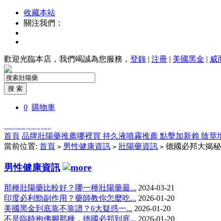
收藏本站
關注我們：
歡迎光臨本店，我們竭誠為您服務，
登錄
|
注冊
|
美國黑金
|
威
0
購物車
全部商品分類
首頁
品牌壯陽藥推薦哪裡買
持久液噴霧推薦
點擊加新賴
陰莖
當前位置:
首頁
男性健康資訊
壯陽藥資訊
德國必邦大揭秘
>
>
>
男性健康資訊
那種壯陽藥比較好？哪一種壯陽藥最...
2024-03-21
印度必利勁副作用？藥師教你怎麼吃...
2026-01-20
美國黑金到底靠不靠譜？6大疑惑一...
2026-01-20
不是臨時抱佛腳那種，德國必邦到底...
2026-01-20