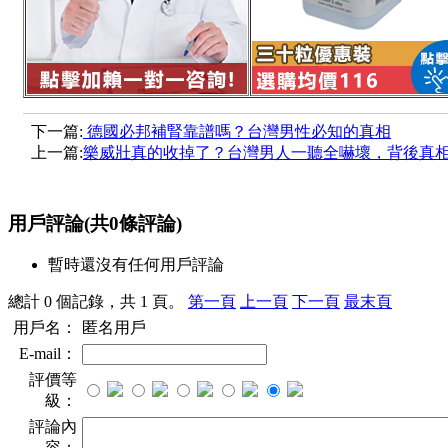
下一篇:
德國必邦補腎靠譜嗎？台灣男性必知的真相
上一篇:
樂威壯真的收掉了？台灣男人一聽全嚇壞，背後真
用戶評論
(共
0
條評論)
暫時還沒有任何用戶評論
總計 0 個記錄，共 1 頁。
第一頁
上一頁
下一頁
最末頁
用戶名：
匿名用戶
E-mail：
評價等
級：
評論內
容：