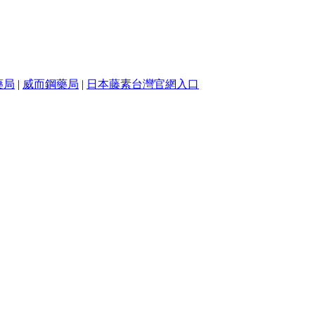
藥局
|
威而鋼藥局
|
日本藤素台灣官網入口