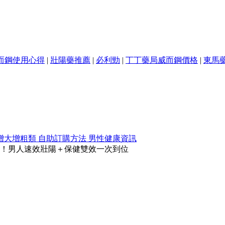
而鋼使用心得
|
壯陽藥推薦
|
必利勁
|
丁丁藥局威而鋼價格
|
東馬
增大增粗類
自助訂購方法
男性健康資訊
！男人速效壯陽＋保健雙效一次到位