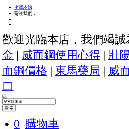
收藏本站
關注我們：
歡迎光臨本店，我們竭誠
金
|
威而鋼使用心得
|
壯
而鋼價格
|
東馬藥局
|
威
口
0
購物車