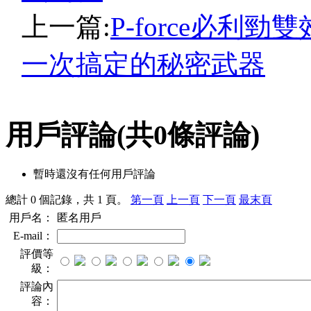
上一篇:
P-force必
一次搞定的秘密武器
用戶評論
(共
0
條評論)
暫時還沒有任何用戶評論
總計 0 個記錄，共 1 頁。
第一頁
上一頁
下一頁
最末頁
用戶名：
匿名用戶
E-mail：
評價等
級：
評論內
容：