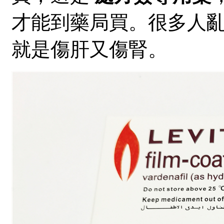
才能到藥局買。很多人
就是傷肝又傷腎。