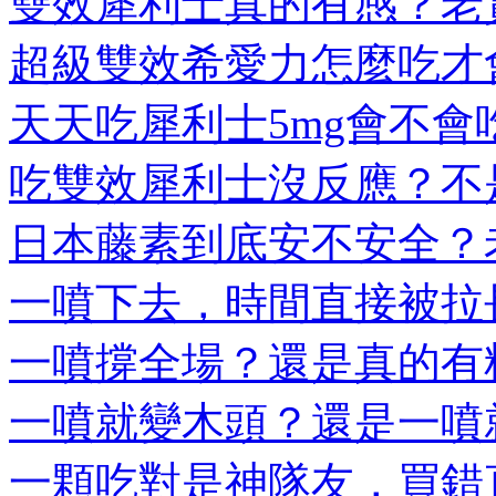
雙效犀利士真的有感？老實
超級雙效希愛力怎麼吃才會
天天吃犀利士5mg會不會吃
吃雙效犀利士沒反應？不是
日本藤素到底安不安全？老
一噴下去，時間直接被拉長
一噴撐全場？還是真的有料
一噴就變木頭？還是一噴就
一顆吃對是神隊友，買錯直