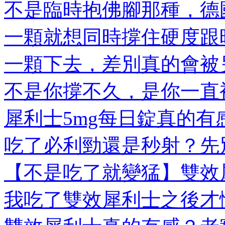
不是臨時抱佛腳那種，德國
一顆就想同時撐住硬度跟時
一顆下去，差別真的會被另
不是你撐不久，是你一直被
犀利士5mg每日錠真的有感
吃了必利勁還是秒射？先別
【不是吃了就變猛】雙效犀
我吃了雙效犀利士之後才懂