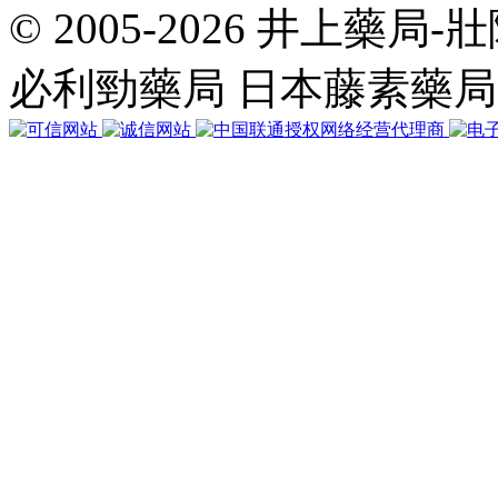
© 2005-2026 井上藥
共
執
必利勁藥局 日本藤素藥
行
35
個
查
詢，
用
時
0.088969
秒，
在
線
23
人，
Gzip
已
禁
用，
佔
用