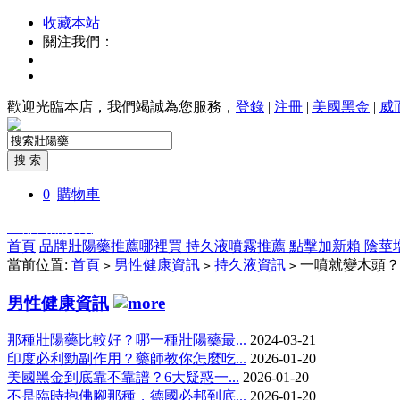
收藏本站
關注我們：
歡迎光臨本店，我們竭誠為您服務，
登錄
|
注冊
|
美國黑金
|
威
0
購物車
全部商品分類
首頁
品牌壯陽藥推薦哪裡買
持久液噴霧推薦
點擊加新賴
陰莖
當前位置:
首頁
男性健康資訊
持久液資訊
一噴就變木頭？
>
>
>
男性健康資訊
那種壯陽藥比較好？哪一種壯陽藥最...
2024-03-21
印度必利勁副作用？藥師教你怎麼吃...
2026-01-20
美國黑金到底靠不靠譜？6大疑惑一...
2026-01-20
不是臨時抱佛腳那種，德國必邦到底...
2026-01-20