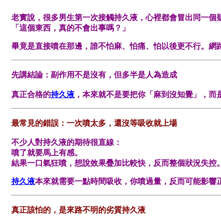
老實說，很多男生第一次接觸持久液，心裡都會冒出同一個
「這個東西，真的不會出事嗎？」
畢竟是直接噴在那邊，誰不怕麻、怕痛、怕以後更不行。網
先講結論：副作用不是沒有，但多半是人為造成
真正合格的
持久液
，本來就不是要把你「麻到沒知覺」，而
最常見的錯誤：一次噴太多，還沒等吸收就上場
不少人對持久液的期待很直線：
噴了就要馬上有感。
結果一口氣狂噴，想說效果疊加比較快，反而整個狀況失控
持久液
本來就需要一點時間吸收，你噴過量，反而可能影響
真正該怕的，是來路不明的劣質持久液