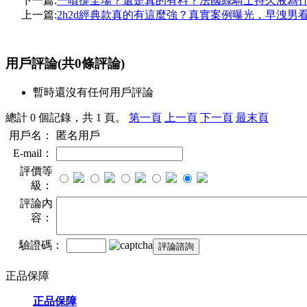
下一篇:
一噴撐全場？還是真的有料？法國綠騎士持久液為
上一篇:
2h2d經典款真的有這麼強？真實案例曝光，早洩男
用戶評論
(共
0
條評論)
暫時還沒有任何用戶評論
總計 0 個記錄，共 1 頁。
第一頁
上一頁
下一頁
最末頁
用戶名：
匿名用戶
E-mail：
評價等
級：
評論內
容：
驗證碼：
正品保障
正品保障