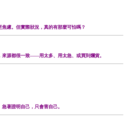
更焦慮。但實際狀況，真的有那麼可怕嗎？
，來源都很一致——用太多、用太急、或買到爛貨。
。急著證明自己，只會害自己。