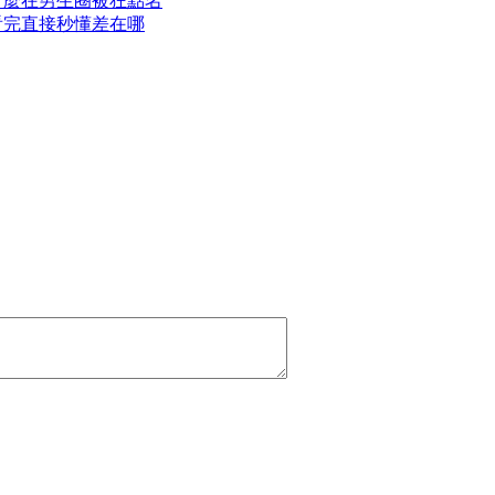
什麼在男生圈被狂點名
看完直接秒懂差在哪