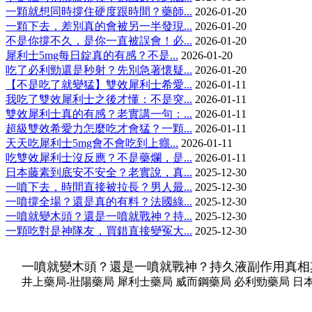
一顆就想同時撐住硬度跟時間？藥師...
2026-01-20
一顆下去，差別真的會被另一半發現...
2026-01-20
不是你撐不久，是你一直被誤會！必...
2026-01-20
犀利士5mg每日錠真的有感？不是...
2026-01-20
吃了必利勁還是秒射？先別急著懷疑...
2026-01-20
【不是吃了就變猛】雙效犀利士希愛...
2026-01-11
我吃了雙效犀利士之後才懂：不是突...
2026-01-11
雙效犀利士真的有感？老實講一句：...
2026-01-11
超級雙效希愛力怎麼吃才會猛？一顆...
2026-01-11
天天吃犀利士5mg會不會吃到上癮...
2026-01-11
吃雙效犀利士沒反應？不是藥爛，是...
2026-01-11
日本藤素到底安不安全？老實說，真...
2025-12-30
一噴下去，時間直接被拉長？男人最...
2025-12-30
一噴撐全場？還是真的有料？法國綠...
2025-12-30
一噴就變木頭？還是一噴就戰神？持...
2025-12-30
一顆吃對是神隊友，買錯直接變冤大...
2025-12-30
一噴就變木頭？還是一噴就戰神？持久液副作用真相
井上藥局-壯陽藥局 犀利士藥局 威而鋼藥局 必利勁藥局 日本藤素藥局