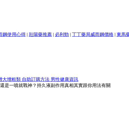
而鋼使用心得
|
壯陽藥推薦
|
必利勁
|
丁丁藥局威而鋼價格
|
東馬
增大增粗類
自助訂購方法
男性健康資訊
還是一噴就戰神？持久液副作用真相其實跟你用法有關