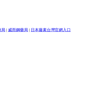
藥局
|
威而鋼藥局
|
日本藤素台灣官網入口