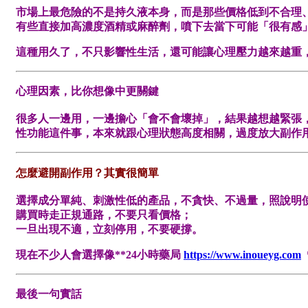
市場上最危險的不是持久液本身，而是那些價格低到不合理
有些直接加高濃度酒精或麻醉劑，噴下去當下可能「很有感
這種用久了，不只影響性生活，還可能讓心理壓力越來越重
心理因素，比你想像中更關鍵
很多人一邊用，一邊擔心「會不會壞掉」，結果越想越緊張
性功能這件事，本來就跟心理狀態高度相關，過度放大副作
怎麼避開副作用？其實很簡單
選擇成分單純、刺激性低的產品，不貪快、不過量，照說明
購買時走正規通路，不要只看價格；
一旦出現不適，立刻停用，不要硬撐。
現在不少人會選擇像**24小時藥局
https://www.inoueyg.com
最後一句實話