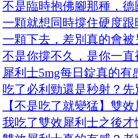
不是臨時抱佛腳那種，德國
一顆就想同時撐住硬度跟時
一顆下去，差別真的會被另
不是你撐不久，是你一直被
犀利士5mg每日錠真的有感
吃了必利勁還是秒射？先別
【不是吃了就變猛】雙效犀
我吃了雙效犀利士之後才懂