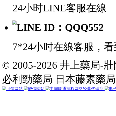
24小时LINE客服在線
LINE ID：QQQ552
7*24小时在線客服，
© 2005-2026 井上藥
共
執
必利勁藥局 日本藤素藥
行
35
個
查
詢，
用
時
0.031631