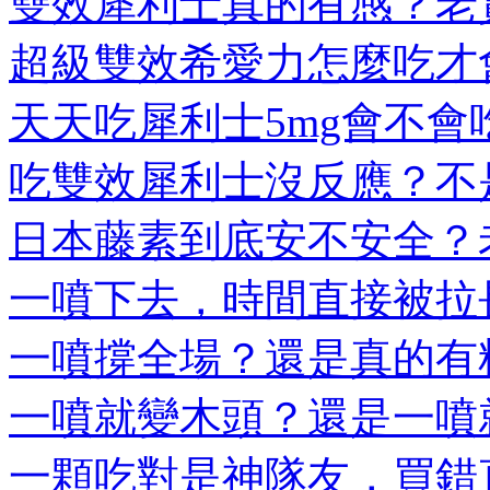
雙效犀利士真的有感？老實
超級雙效希愛力怎麼吃才會
天天吃犀利士5mg會不會吃
吃雙效犀利士沒反應？不是
日本藤素到底安不安全？老
一噴下去，時間直接被拉長
一噴撐全場？還是真的有料
一噴就變木頭？還是一噴就
一顆吃對是神隊友，買錯直