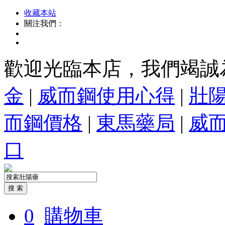
收藏本站
關注我們：
歡迎光臨本店，我們竭誠
金
|
威而鋼使用心得
|
壯
而鋼價格
|
東馬藥局
|
威
口
0
購物車