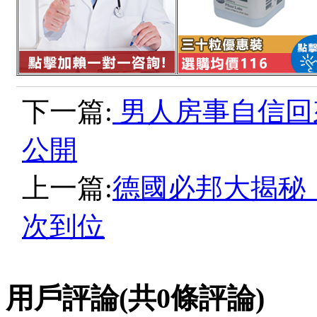
下一篇:
男人房事自信回
公開
上一篇:
德國必邦大揭秘
次到位
用戶評論
(共
0
條評論)