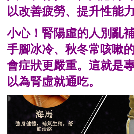
以改善疲勞、提升性能
小心！腎陽虛的人別亂
手腳冰冷、秋冬常咳嗽
會症狀更嚴重。這就是
以為腎虛就通吃。