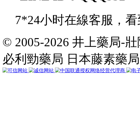
7*24小时在線客服，
© 2005-2026 井上藥
共
執
必利勁藥局 日本藤素藥
行
35
個
查
詢，
用
時
0.039313
秒，
在
線
28
人，
Gzip