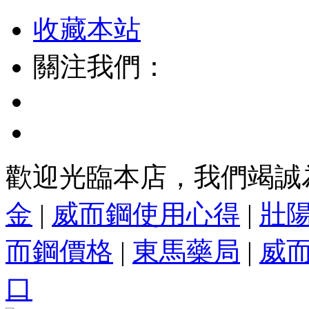
收藏本站
關注我們：
歡迎光臨本店，我們竭誠
金
|
威而鋼使用心得
|
壯
而鋼價格
|
東馬藥局
|
威
口