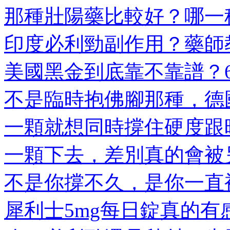
那種壯陽藥比較好？哪一種
印度必利勁副作用？藥師教
美國黑金到底靠不靠譜？6大
不是臨時抱佛腳那種，德國
一顆就想同時撐住硬度跟時
一顆下去，差別真的會被另
不是你撐不久，是你一直被
犀利士5mg每日錠真的有感