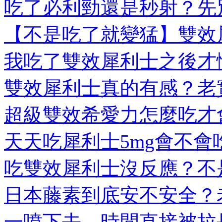
吃了必利勁還是秒射？先別
【不是吃了就變猛】雙效犀
我吃了雙效犀利士之後才懂
雙效犀利士真的有感？老實
超級雙效希愛力怎麼吃才會
天天吃犀利士5mg會不會吃
吃雙效犀利士沒反應？不是
日本藤素到底安不安全？老
一噴下去，時間直接被拉長