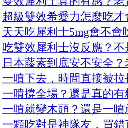
雙效犀利士真的有感？老實
超級雙效希愛力怎麼吃才會
天天吃犀利士5mg會不會吃
吃雙效犀利士沒反應？不是
日本藤素到底安不安全？老
一噴下去，時間直接被拉長
一噴撐全場？還是真的有料
一噴就變木頭？還是一噴就
一顆吃對是神隊友，買錯直