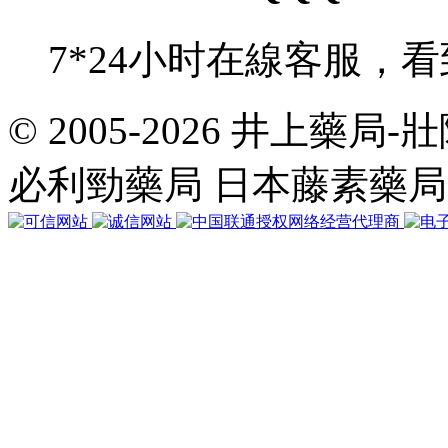
7*24小时在線客服，
© 2005-2026 井上藥
共
執
必利勁藥局 日本藤素藥
行
35
個
查
詢，
用
時
0.036437
秒，
在
線
52
人，
Gzip