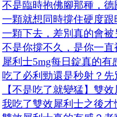
不是臨時抱佛腳那種，德國
一顆就想同時撐住硬度跟時
一顆下去，差別真的會被另
不是你撐不久，是你一直被
犀利士5mg每日錠真的有感
吃了必利勁還是秒射？先別
【不是吃了就變猛】雙效犀
我吃了雙效犀利士之後才懂