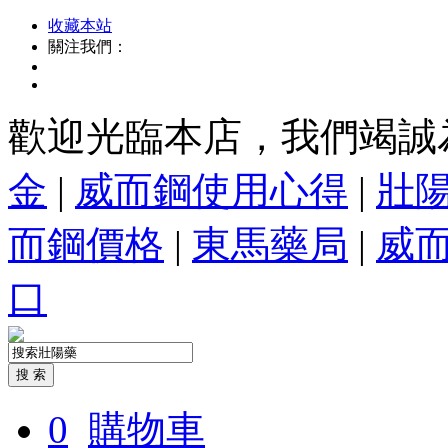
收藏本站
關注我們：
歡迎光臨本店，我們竭誠
金
|
威而鋼使用心得
|
壯
而鋼價格
|
東馬藥局
|
威
口
0
購物車