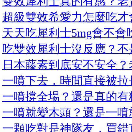
雙效犀利士真的有感？老實
超級雙效希愛力怎麼吃才會
天天吃犀利士5mg會不會吃
吃雙效犀利士沒反應？不是
日本藤素到底安不安全？老
一噴下去，時間直接被拉長
一噴撐全場？還是真的有料
一噴就變木頭？還是一噴就
一顆吃對是神隊友，買錯直