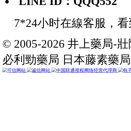
LINE ID：QQQ552
7*24小时在線客服，
© 2005-2026 井上藥
共
執
必利勁藥局 日本藤素藥
行
35
個
查
詢，
用
時
0.038353
秒，
在
線
40
人，