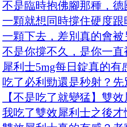
不是臨時抱佛腳那種，德國
一顆就想同時撐住硬度跟時
一顆下去，差別真的會被另
不是你撐不久，是你一直被
犀利士5mg每日錠真的有感
吃了必利勁還是秒射？先別
【不是吃了就變猛】雙效犀
我吃了雙效犀利士之後才懂