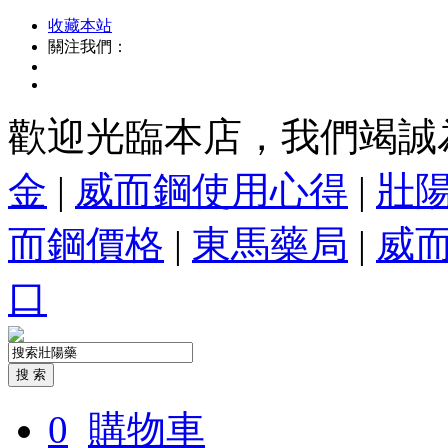
收藏本站
關注我們：
歡迎光臨本店，我們竭誠
金
|
威而鋼使用心得
|
壯
而鋼價格
|
東馬藥局
|
威
口
0
購物車