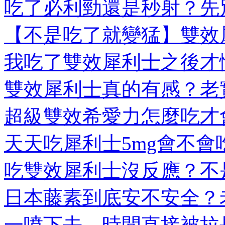
吃了必利勁還是秒射？先別
【不是吃了就變猛】雙效犀
我吃了雙效犀利士之後才懂
雙效犀利士真的有感？老實
超級雙效希愛力怎麼吃才會
天天吃犀利士5mg會不會吃
吃雙效犀利士沒反應？不是
日本藤素到底安不安全？老
一噴下去，時間直接被拉長