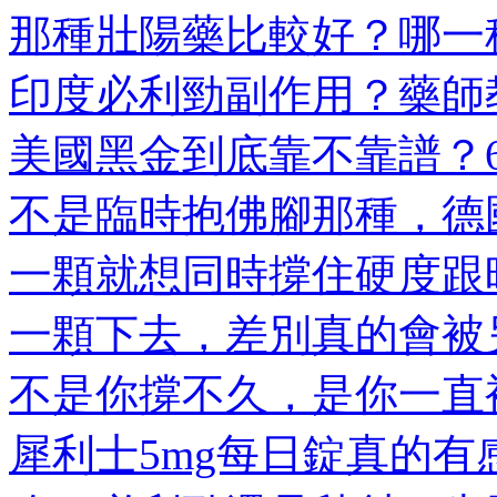
那種壯陽藥比較好？哪一種
印度必利勁副作用？藥師教
美國黑金到底靠不靠譜？6大
不是臨時抱佛腳那種，德國
一顆就想同時撐住硬度跟時
一顆下去，差別真的會被另
不是你撐不久，是你一直被
犀利士5mg每日錠真的有感