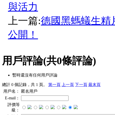
與活力
上一篇:
德國黑螞蟻生精
公開！
用戶評論
(共
0
條評論)
暫時還沒有任何用戶評論
總計 0 個記錄，共 1 頁。
第一頁
上一頁
下一頁
最末頁
用戶名：
匿名用戶
E-mail：
評價等
級：