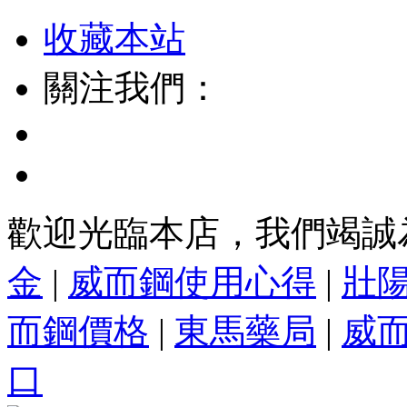
收藏本站
關注我們：
歡迎光臨本店，我們竭誠
金
|
威而鋼使用心得
|
壯
而鋼價格
|
東馬藥局
|
威
口