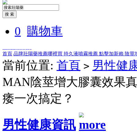
0
購物車
全部商品分類
首頁
品牌壯陽藥推薦哪裡買
持久液噴霧推薦
點擊加新賴
陰莖
當前位置:
首頁
男性健
>
MAN陰莖增大膠囊效果
痿一次搞定？
男性健康資訊