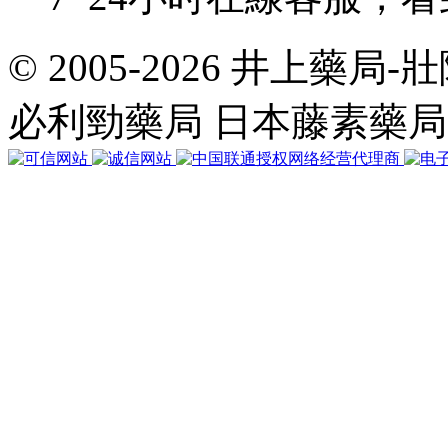
© 2005-2026 井上藥
共
執
必利勁藥局 日本藤素藥
行
35
個
查
詢，
用
時
0.029570
秒，
在
線
61
人，
Gzip
已
禁
用，