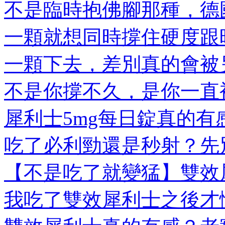
不是臨時抱佛腳那種，德國
一顆就想同時撐住硬度跟時
一顆下去，差別真的會被另
不是你撐不久，是你一直被
犀利士5mg每日錠真的有感
吃了必利勁還是秒射？先別
【不是吃了就變猛】雙效犀
我吃了雙效犀利士之後才懂