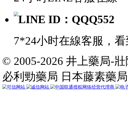
LINE ID：QQQ552
7*24小时在線客服，
© 2005-2026 井上藥
共
執
必利勁藥局 日本藤素藥
行
35
個
查
詢，
用
時
0.059635
秒，
在