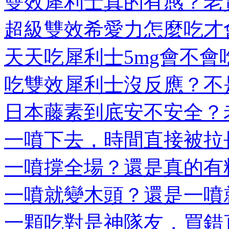
雙效犀利士真的有感？老實
超級雙效希愛力怎麼吃才會
天天吃犀利士5mg會不會吃
吃雙效犀利士沒反應？不是
日本藤素到底安不安全？老
一噴下去，時間直接被拉長
一噴撐全場？還是真的有料
一噴就變木頭？還是一噴就
一顆吃對是神隊友，買錯直