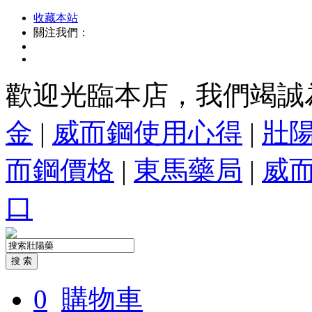
收藏本站
關注我們：
歡迎光臨本店，我們竭誠
金
|
威而鋼使用心得
|
壯
而鋼價格
|
東馬藥局
|
威
口
0
購物車