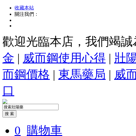
收藏本站
關注我們：
歡迎光臨本店，我們竭誠
金
|
威而鋼使用心得
|
壯
而鋼價格
|
東馬藥局
|
威
口
0
購物車