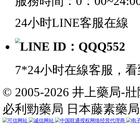
服務時間：0：00~24:0
24小时LINE客服在線
LINE ID：QQQ552
7*24小时在線客服，
© 2005-2026 井上藥
共
執
必利勁藥局 日本藤素藥
行
35
個
查
詢，
用