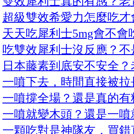
雙效犀利士真的有感？老實
超級雙效希愛力怎麼吃才會
天天吃犀利士5mg會不會吃
吃雙效犀利士沒反應？不是
日本藤素到底安不安全？老
一噴下去，時間直接被拉長
一噴撐全場？還是真的有料
一噴就變木頭？還是一噴就
一顆吃對是神隊友，買錯直