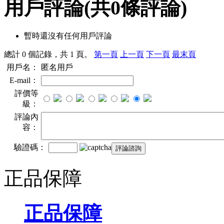
用戶評論
(共
0
條評論)
暫時還沒有任何用戶評論
總計 0 個記錄，共 1 頁。
第一頁
上一頁
下一頁
最末頁
用戶名：
匿名用戶
E-mail：
評價等
級：
評論內
容：
驗證碼：
正品保障
正品保障