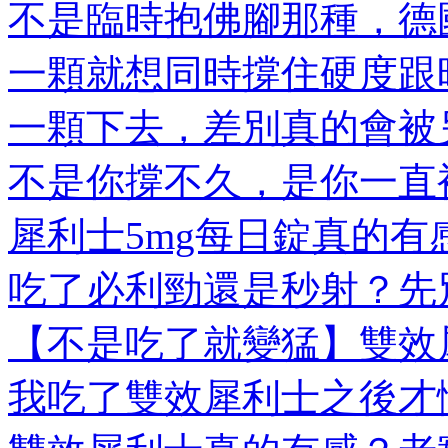
不是臨時抱佛腳那種，德國
一顆就想同時撐住硬度跟時
一顆下去，差別真的會被另
不是你撐不久，是你一直被
犀利士5mg每日錠真的有感
吃了必利勁還是秒射？先別
【不是吃了就變猛】雙效犀
我吃了雙效犀利士之後才懂