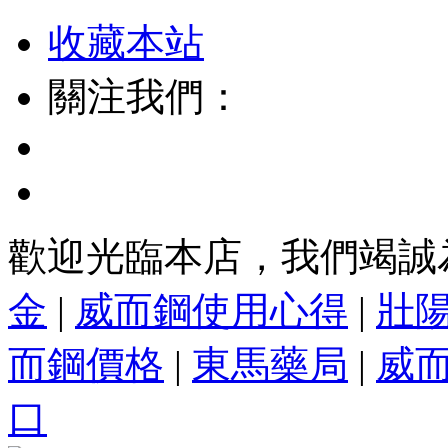
收藏本站
關注我們：
歡迎光臨本店，我們竭誠
金
|
威而鋼使用心得
|
壯
而鋼價格
|
東馬藥局
|
威
口