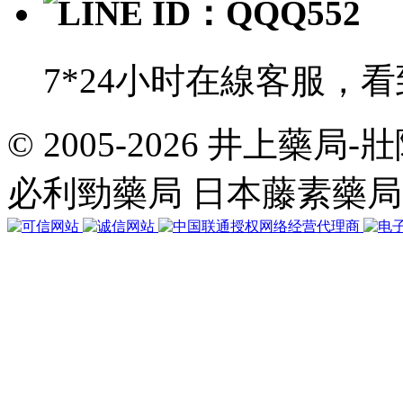
LINE ID：QQQ552
7*24小时在線客服，
© 2005-2026 井上藥
共
執
必利勁藥局 日本藤素藥
行
32
個
查
詢，
用
時
0.030040
秒，
在
線
108
人，