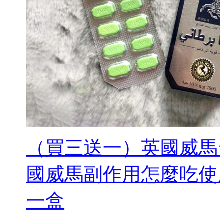
（買三送一）英國威馬
國威馬副作用怎麼吃使
一盒