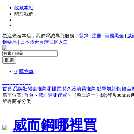
收藏本站
關注我們：
歡迎光臨本店，我們竭誠為您服務，
登錄
|
注冊
|
美國黑金
|
威
鋼藥局
|
日本藤素台灣官網入口
0
購物車
全部商品分類
首頁
品牌壯陽藥推薦哪裡買
持久液噴霧推薦
點擊加新賴
陰莖
當前位置:
首頁
威而鋼哪裡買
（買三送一）綠p印度sunrise進口
>
>
所有商品分类
威而鋼哪裡買