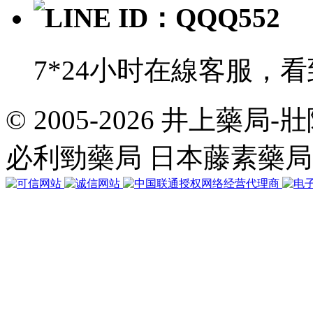
LINE ID：QQQ552
7*24小时在線客服，
© 2005-2026 井上藥
共
執
必利勁藥局 日本藤素藥
行
37
個
查
詢，
用
時
0.072576
秒，
在
線
52