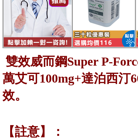
雙效威而鋼Super P-Fo
萬艾可100mg+達泊西
效。
【註意】：