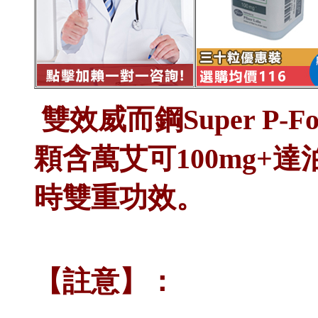
雙效威而鋼Super P-F
顆含萬艾可100mg+
時雙重功效。
【註意】：