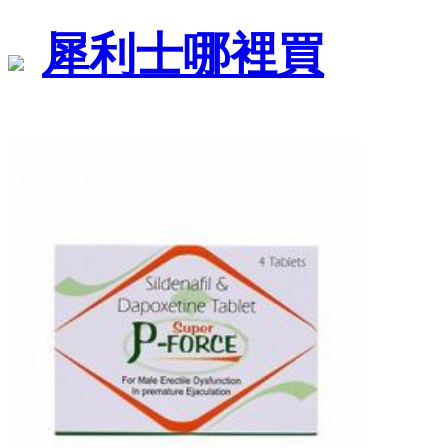
犀利士哪裡買