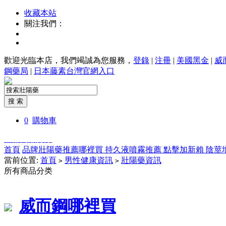
收藏本站
關注我們：
歡迎光臨本店，我們竭誠為您服務，
登錄
|
注冊
|
美國黑金
|
威
鋼藥局
|
日本藤素台灣官網入口
0
購物車
全部商品分類
首頁
品牌壯陽藥推薦哪裡買
持久液噴霧推薦
點擊加新賴
陰莖
當前位置:
首頁
男性健康資訊
壯陽藥資訊
>
>
所有商品分类
威而鋼哪裡買