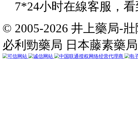
7*24小时在線客服，
© 2005-2026 井上藥
共
執
必利勁藥局 日本藤素藥
行
32
個
查
詢，
用
時
0.100645
秒，
在
線
59
人，
Gzip
已
禁