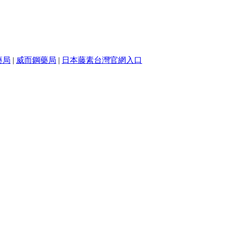
藥局
|
威而鋼藥局
|
日本藤素台灣官網入口