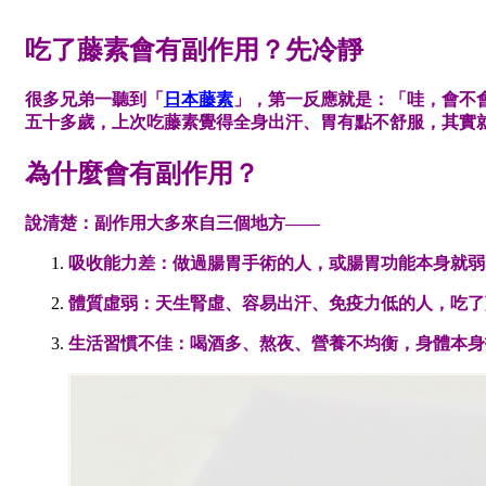
吃了藤素會有副作用？先冷靜
很多兄弟一聽到「
日本藤素
」，第一反應就是：「哇，會不
五十多歲，上次吃藤素覺得全身出汗、胃有點不舒服，其實
為什麼會有副作用？
說清楚：副作用大多來自三個地方——
吸收能力差
：做過腸胃手術的人，或腸胃功能本身就弱
體質虛弱
：天生腎虛、容易出汗、免疫力低的人，吃了
生活習慣不佳
：喝酒多、熬夜、營養不均衡，身體本身