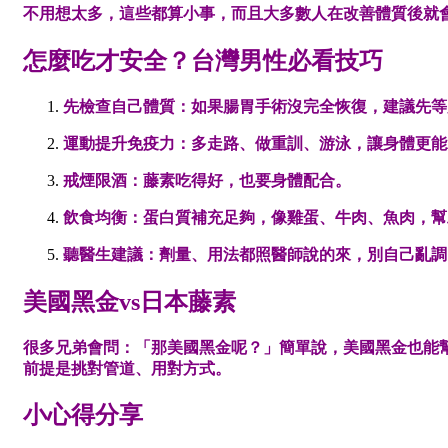
不用想太多，這些都算小事，而且大多數人在改善體質後就
怎麼吃才安全？台灣男性必看技巧
先檢查自己體質
：如果腸胃手術沒完全恢復，建議先等
運動提升免疫力
：多走路、做重訓、游泳，讓身體更能
戒煙限酒
：藤素吃得好，也要身體配合。
飲食均衡
：蛋白質補充足夠，像雞蛋、牛肉、魚肉，幫
聽醫生建議
：劑量、用法都照醫師說的來，別自己亂調
美國黑金vs日本藤素
很多兄弟會問：「那美國黑金呢？」簡單說，美國黑金也能
前提是挑對管道、用對方式。
小心得分享