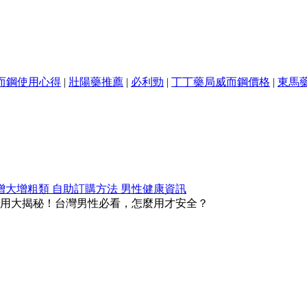
而鋼使用心得
|
壯陽藥推薦
|
必利勁
|
丁丁藥局威而鋼價格
|
東馬
增大增粗類
自助訂購方法
男性健康資訊
用大揭秘！台灣男性必看，怎麼用才安全？