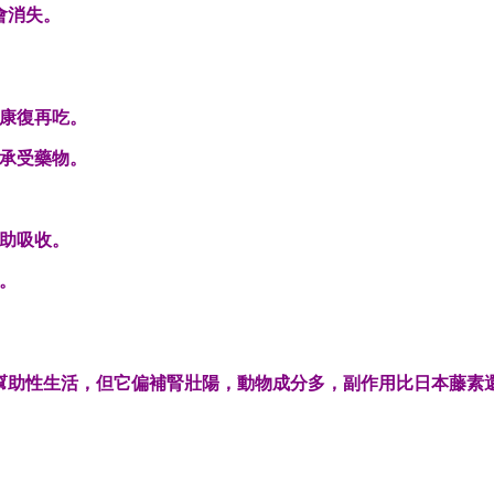
會消失。
康復再吃。
承受藥物。
助吸收。
。
幫助性生活，但它偏補腎壯陽，動物成分多，副作用比日本藤素