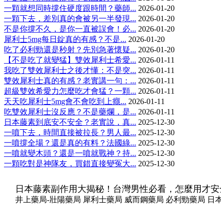
一顆就想同時撐住硬度跟時間？藥師...
2026-01-20
一顆下去，差別真的會被另一半發現...
2026-01-20
不是你撐不久，是你一直被誤會！必...
2026-01-20
犀利士5mg每日錠真的有感？不是...
2026-01-20
吃了必利勁還是秒射？先別急著懷疑...
2026-01-20
【不是吃了就變猛】雙效犀利士希愛...
2026-01-11
我吃了雙效犀利士之後才懂：不是突...
2026-01-11
雙效犀利士真的有感？老實講一句：...
2026-01-11
超級雙效希愛力怎麼吃才會猛？一顆...
2026-01-11
天天吃犀利士5mg會不會吃到上癮...
2026-01-11
吃雙效犀利士沒反應？不是藥爛，是...
2026-01-11
日本藤素到底安不安全？老實說，真...
2025-12-30
一噴下去，時間直接被拉長？男人最...
2025-12-30
一噴撐全場？還是真的有料？法國綠...
2025-12-30
一噴就變木頭？還是一噴就戰神？持...
2025-12-30
一顆吃對是神隊友，買錯直接變冤大...
2025-12-30
日本藤素副作用大揭秘！台灣男性必看，怎麼用才安
井上藥局-壯陽藥局 犀利士藥局 威而鋼藥局 必利勁藥局 日本藤素藥局