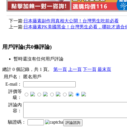
下一篇:
日本藤素副作用真相大公開！台灣男生吃前必看
上一篇:
日本藤素PK美國黑金！台灣男生必看，哪款才適合
用戶評論
(共
0
條評論)
暫時還沒有任何用戶評論
總計 0 個記錄，共 1 頁。
第一頁
上一頁
下一頁
最末頁
用戶名：
匿名用戶
E-mail：
評價等
級：
評論內
容：
驗證碼：