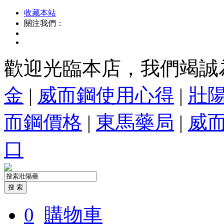
收藏本站
關注我們：
歡迎光臨本店，我們竭誠
金
|
威而鋼使用心得
|
壯
而鋼價格
|
東馬藥局
|
威
口
0
購物車