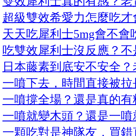
雙效犀利士真的有感？老實
超級雙效希愛力怎麼吃才會
天天吃犀利士5mg會不會吃
吃雙效犀利士沒反應？不是
日本藤素到底安不安全？老
一噴下去，時間直接被拉長
一噴撐全場？還是真的有料
一噴就變木頭？還是一噴就
一顆吃對是神隊友，買錯直