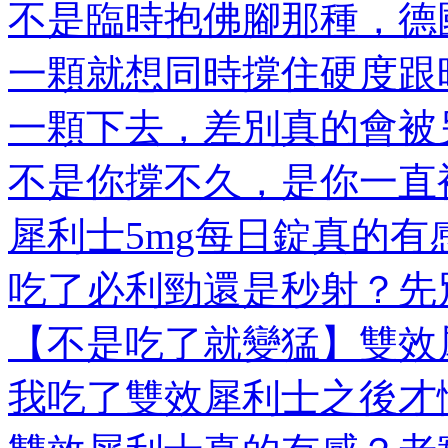
不是臨時抱佛腳那種，德國
一顆就想同時撐住硬度跟時
一顆下去，差別真的會被另
不是你撐不久，是你一直被
犀利士5mg每日錠真的有感
吃了必利勁還是秒射？先別
【不是吃了就變猛】雙效犀
我吃了雙效犀利士之後才懂