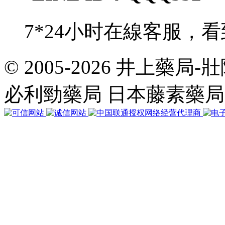
7*24小时在線客服，
© 2005-2026 井上藥
共
執
必利勁藥局 日本藤素藥
行
35
個
查
詢，
用
時
0.065374
秒，
在
線
33
人，
Gzip