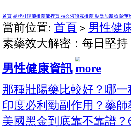
全部商品分類
首頁
品牌壯陽藥推薦哪裡買
持久液噴霧推薦
點擊加新賴
陰莖
當前位置:
首頁
男性健
>
素藥效大解密：每日堅持
男性健康資訊
那種壯陽藥比較好？哪一種
印度必利勁副作用？藥師教
美國黑金到底靠不靠譜？6大