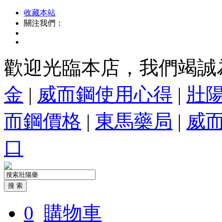
收藏本站
關注我們：
歡迎光臨本店，我們竭誠
金
|
威而鋼使用心得
|
壯
而鋼價格
|
東馬藥局
|
威
口
0
購物車