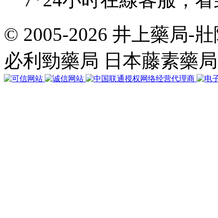
© 2005-2026 井上藥
共
執
必利勁藥局 日本藤素藥
行
6
個
查
詢，
用
時
0.024137
秒，
在
線
39
人，
Gzip
已
禁
用，