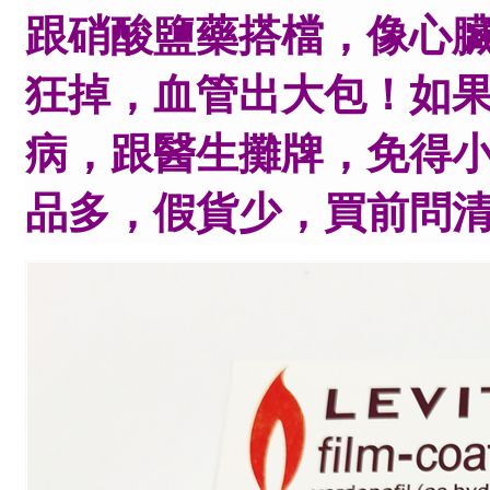
跟硝酸鹽藥搭檔，像心
狂掉，血管出大包！如
病，跟醫生攤牌，免得
品多，假貨少，買前問