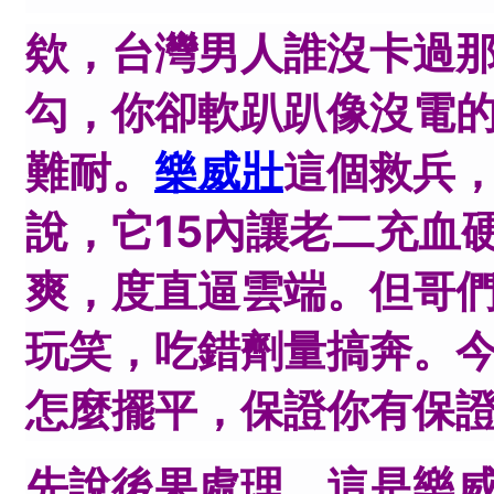
欸，台灣男人誰沒卡過
勾，你卻軟趴趴像沒電
難耐。
樂威壯
這個救兵，
說，它15內讓老二充血
爽，度直逼雲端。但哥
玩笑，吃錯劑量搞奔。
怎麼擺平，保證你有保證
先說後果處理，這是樂