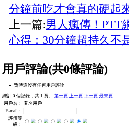
分鐘前吃才會真的硬起
上一篇:
男人瘋傳！PT
心得：30分鐘超持久不
用戶評論
(共
0
條評論)
暫時還沒有任何用戶評論
總計 0 個記錄，共 1 頁。
第一頁
上一頁
下一頁
最末頁
用戶名：
匿名用戶
E-mail：
評價等
級：