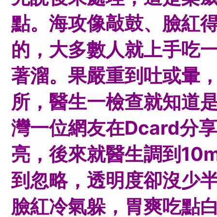
點。海攻像敲鼓、臉紅
的，大多數人就上手吃
著溜。果嚴重到吐或暈
所，醫生一檢查就知道
灣一位網友在Dcard分
亮，後來就醫生調到10
到忽略，透明度卻沒少
臉紅冷氣躲，胃爽吃點