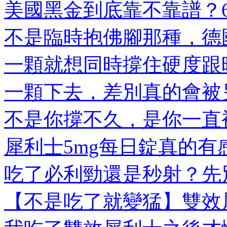
美國黑金到底靠不靠譜？6大
不是臨時抱佛腳那種，德國
一顆就想同時撐住硬度跟時
一顆下去，差別真的會被另
不是你撐不久，是你一直被
犀利士5mg每日錠真的有感
吃了必利勁還是秒射？先別
【不是吃了就變猛】雙效犀