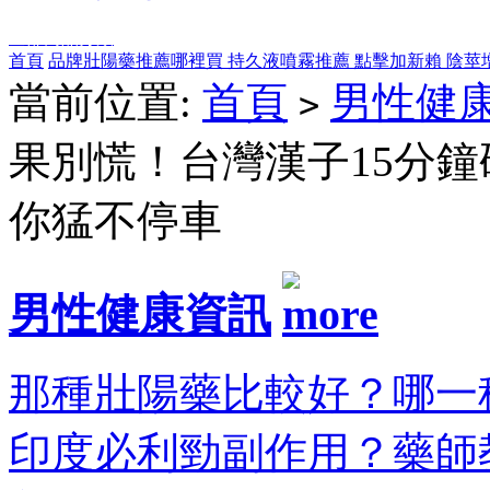
全部商品分類
首頁
品牌壯陽藥推薦哪裡買
持久液噴霧推薦
點擊加新賴
陰莖
當前位置:
首頁
男性健
>
果別慌！台灣漢子15分鐘
你猛不停車
男性健康資訊
那種壯陽藥比較好？哪一種
印度必利勁副作用？藥師教