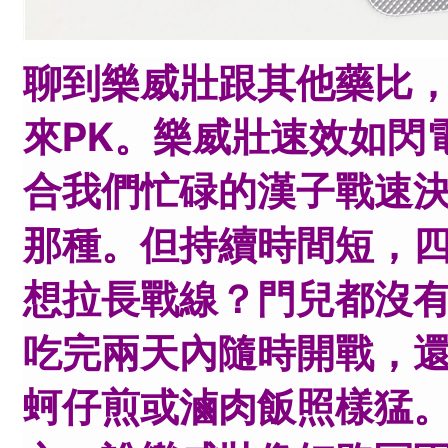
聊到樂威壯跟其他藥比
來PK。樂威壯速效如閃
合我們忙碌的漢子戰速
那種。但持續時間短，
想拉長戰線？門兒都沒有
吃完兩天內隨時開戰，
蚵仔煎或滷肉飯照樣猛。 