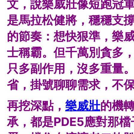
文，說樂威壯像短跑冠
是馬拉松健將，穩穩支
的節奏：想快狠準，樂
士稱霸。但千萬別貪多
只多副作用，沒多重量
省，掛號聊聊需求，不
再挖深點，
樂威壯
的機
承，都是PDE5應對那檔