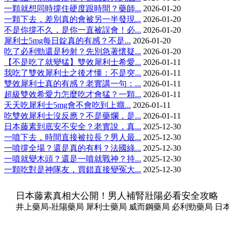
一顆就想同時撐住硬度跟時間？藥師...
2026-01-20
一顆下去，差別真的會被另一半發現...
2026-01-20
不是你撐不久，是你一直被誤會！必...
2026-01-20
犀利士5mg每日錠真的有感？不是...
2026-01-20
吃了必利勁還是秒射？先別急著懷疑...
2026-01-20
【不是吃了就變猛】雙效犀利士希愛...
2026-01-11
我吃了雙效犀利士之後才懂：不是突...
2026-01-11
雙效犀利士真的有感？老實講一句：...
2026-01-11
超級雙效希愛力怎麼吃才會猛？一顆...
2026-01-11
天天吃犀利士5mg會不會吃到上癮...
2026-01-11
吃雙效犀利士沒反應？不是藥爛，是...
2026-01-11
日本藤素到底安不安全？老實說，真...
2025-12-30
一噴下去，時間直接被拉長？男人最...
2025-12-30
一噴撐全場？還是真的有料？法國綠...
2025-12-30
一噴就變木頭？還是一噴就戰神？持...
2025-12-30
一顆吃對是神隊友，買錯直接變冤大...
2025-12-30
日本藤素真相大公開！男人補腎壯陽必看安全攻略
井上藥局-壯陽藥局 犀利士藥局 威而鋼藥局 必利勁藥局 日本藤素藥局