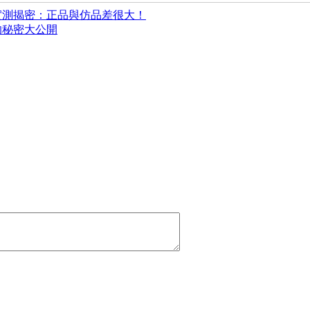
實測揭密：正品與仿品差很大！
的秘密大公開