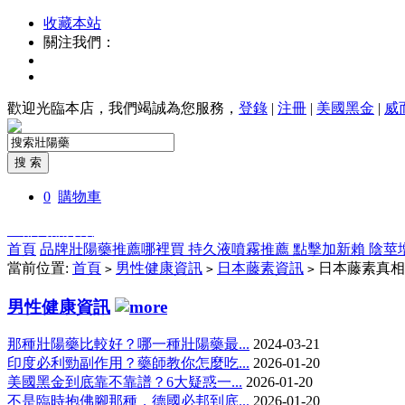
收藏本站
關注我們：
歡迎光臨本店，我們竭誠為您服務，
登錄
|
注冊
|
美國黑金
|
威
0
購物車
全部商品分類
首頁
品牌壯陽藥推薦哪裡買
持久液噴霧推薦
點擊加新賴
陰莖
當前位置:
首頁
男性健康資訊
日本藤素資訊
日本藤素真相
>
>
>
男性健康資訊
那種壯陽藥比較好？哪一種壯陽藥最...
2024-03-21
印度必利勁副作用？藥師教你怎麼吃...
2026-01-20
美國黑金到底靠不靠譜？6大疑惑一...
2026-01-20
不是臨時抱佛腳那種，德國必邦到底...
2026-01-20