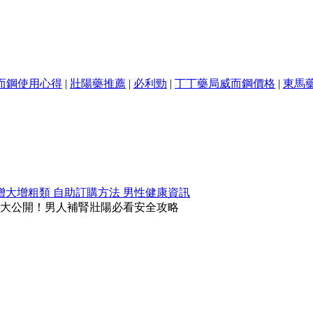
而鋼使用心得
|
壯陽藥推薦
|
必利勁
|
丁丁藥局威而鋼價格
|
東馬
增大增粗類
自助訂購方法
男性健康資訊
大公開！男人補腎壯陽必看安全攻略