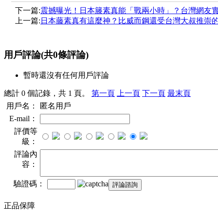
下一篇:
震撼曝光！日本籐素真能「戰兩小時」？台灣網友
上一篇:
日本藤素真有這麼神？比威而鋼還受台灣大叔推崇
用戶評論
(共
0
條評論)
暫時還沒有任何用戶評論
總計 0 個記錄，共 1 頁。
第一頁
上一頁
下一頁
最末頁
用戶名：
匿名用戶
E-mail：
評價等
級：
評論內
容：
驗證碼：
正品保障