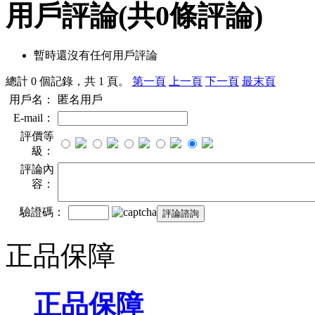
用戶評論
(共
0
條評論)
暫時還沒有任何用戶評論
總計 0 個記錄，共 1 頁。
第一頁
上一頁
下一頁
最末頁
用戶名：
匿名用戶
E-mail：
評價等
級：
評論內
容：
驗證碼：
正品保障
正品保障