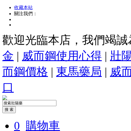
收藏本站
關注我們：
歡迎光臨本店，我們竭誠
金
|
威而鋼使用心得
|
壯
而鋼價格
|
東馬藥局
|
威
口
0
購物車