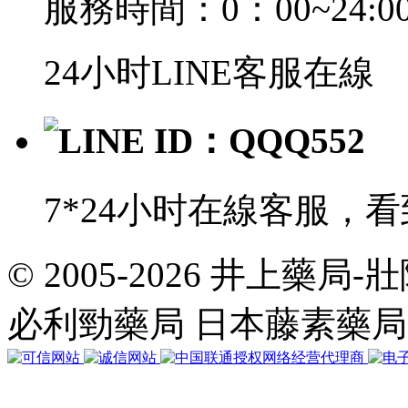
服務時間：0：00~24:0
24小时LINE客服在線
LINE ID：QQQ552
7*24小时在線客服，
© 2005-2026 井上藥
共
執
必利勁藥局 日本藤素藥
行
35
個
查
詢，
用