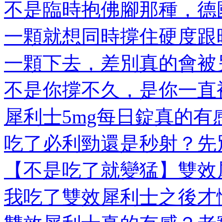
不是臨時抱佛腳那種，德國
一顆就想同時撐住硬度跟時
一顆下去，差別真的會被另
不是你撐不久，是你一直被
犀利士5mg每日錠真的有感
吃了必利勁還是秒射？先別
【不是吃了就變猛】雙效犀
我吃了雙效犀利士之後才懂