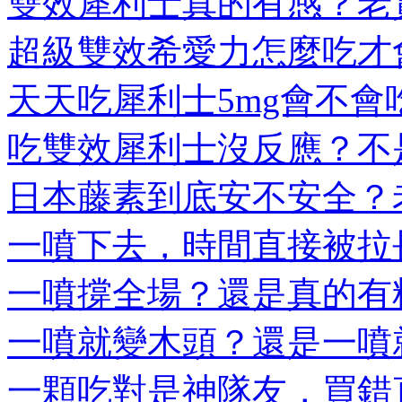
雙效犀利士真的有感？老實
超級雙效希愛力怎麼吃才會
天天吃犀利士5mg會不會吃
吃雙效犀利士沒反應？不是
日本藤素到底安不安全？老
一噴下去，時間直接被拉長
一噴撐全場？還是真的有料
一噴就變木頭？還是一噴就
一顆吃對是神隊友，買錯直