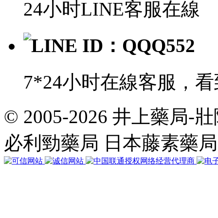
24小时LINE客服在線
LINE ID：QQQ552
7*24小时在線客服，
© 2005-2026 井上藥
共
執
必利勁藥局 日本藤素藥
行
35
個
查
詢，
用
時
0.054055
秒，