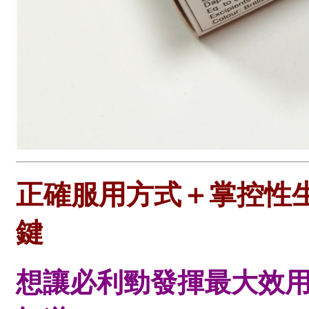
正確服用方式＋掌控性生
鍵
想讓必利勁發揮最大效