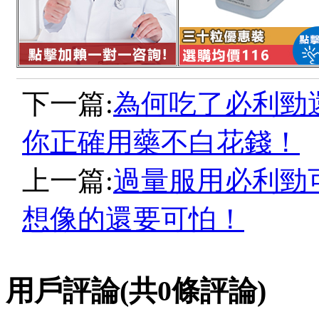
下一篇:
為何吃了必利勁
你正確用藥不白花錢！
上一篇:
過量服用必利勁
想像的還要可怕！
用戶評論
(共
0
條評論)