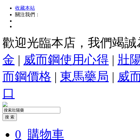
收藏本站
關注我們：
歡迎光臨本店，我們竭誠
金
|
威而鋼使用心得
|
壯
而鋼價格
|
東馬藥局
|
威
口
0
購物車