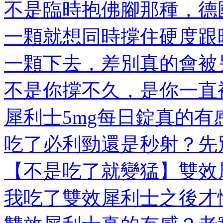
不是臨時抱佛腳那種，德國
一顆就想同時撐住硬度跟時
一顆下去，差別真的會被另
不是你撐不久，是你一直被
犀利士5mg每日錠真的有感
吃了必利勁還是秒射？先別
【不是吃了就變猛】雙效犀
我吃了雙效犀利士之後才懂