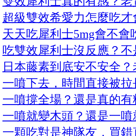
雙效犀利士真的有感？老實
超級雙效希愛力怎麼吃才會
天天吃犀利士5mg會不會吃
吃雙效犀利士沒反應？不是
日本藤素到底安不安全？老
一噴下去，時間直接被拉長
一噴撐全場？還是真的有料
一噴就變木頭？還是一噴就
一顆吃對是神隊友，買錯直