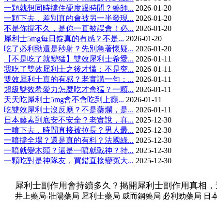
一顆就想同時撐住硬度跟時間？藥師...
2026-01-20
一顆下去，差別真的會被另一半發現...
2026-01-20
不是你撐不久，是你一直被誤會！必...
2026-01-20
犀利士5mg每日錠真的有感？不是...
2026-01-20
吃了必利勁還是秒射？先別急著懷疑...
2026-01-20
【不是吃了就變猛】雙效犀利士希愛...
2026-01-11
我吃了雙效犀利士之後才懂：不是突...
2026-01-11
雙效犀利士真的有感？老實講一句：...
2026-01-11
超級雙效希愛力怎麼吃才會猛？一顆...
2026-01-11
天天吃犀利士5mg會不會吃到上癮...
2026-01-11
吃雙效犀利士沒反應？不是藥爛，是...
2026-01-11
日本藤素到底安不安全？老實說，真...
2025-12-30
一噴下去，時間直接被拉長？男人最...
2025-12-30
一噴撐全場？還是真的有料？法國綠...
2025-12-30
一噴就變木頭？還是一噴就戰神？持...
2025-12-30
一顆吃對是神隊友，買錯直接變冤大...
2025-12-30
犀利士副作用會持續多久？揭開犀利士副作用真相，
井上藥局-壯陽藥局 犀利士藥局 威而鋼藥局 必利勁藥局 日本藤素藥局