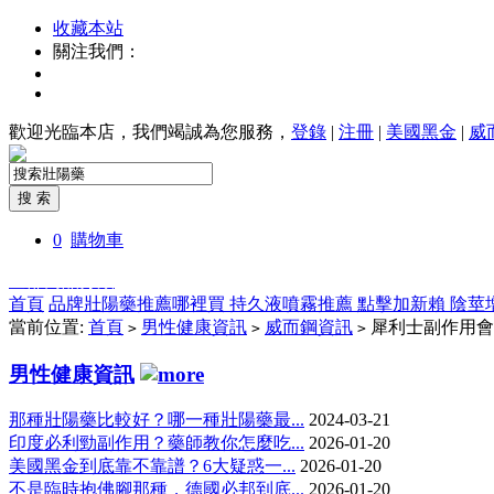
收藏本站
關注我們：
歡迎光臨本店，我們竭誠為您服務，
登錄
|
注冊
|
美國黑金
|
威
0
購物車
全部商品分類
首頁
品牌壯陽藥推薦哪裡買
持久液噴霧推薦
點擊加新賴
陰莖
當前位置:
首頁
男性健康資訊
威而鋼資訊
犀利士副作用會
>
>
>
男性健康資訊
那種壯陽藥比較好？哪一種壯陽藥最...
2024-03-21
印度必利勁副作用？藥師教你怎麼吃...
2026-01-20
美國黑金到底靠不靠譜？6大疑惑一...
2026-01-20
不是臨時抱佛腳那種，德國必邦到底...
2026-01-20