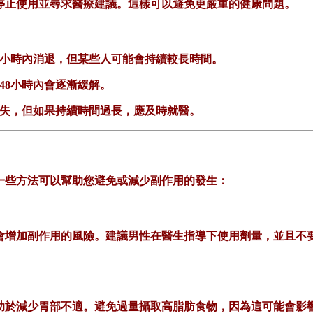
停止使用並尋求醫療建議。這樣可以避免更嚴重的健康問題。
小時內消退，但某些人可能會持續較長時間。
48小時內會逐漸緩解。
消失，但如果持續時間過長，應及時就醫。
一些方法可以幫助您避免或減少副作用的發生：
會增加副作用的風險。建議男性在醫生指導下使用劑量，並且不要
助於減少胃部不適。避免過量攝取高脂肪食物，因為這可能會影