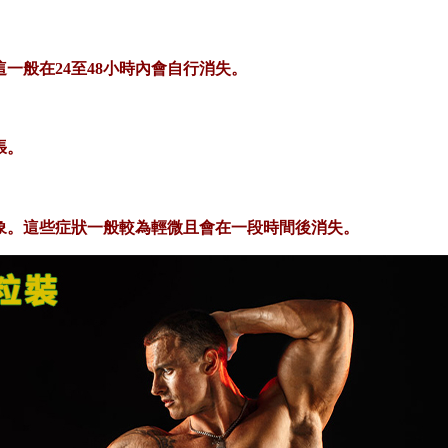
一般在24至48小時內會自行消失。
張。
象。這些症狀一般較為輕微且會在一段時間後消失。