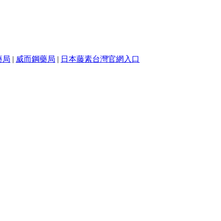
藥局
|
威而鋼藥局
|
日本藤素台灣官網入口