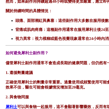
然而，如果副作用持續超過48小時或變得更加嚴重，應立即
關於持續時間的具體情況：
頭痛、面部潮紅與鼻塞：這些副作用大多數在服用後數
背痛或肌肉疼痛：這種副作用通常在服用犀利士後24至
視力異常：視力模糊或藍色視覺現象通常在24小時內
如何避免犀利士副作用？
儘管犀利士副作用通常不會造成長期的健康問題，但仍然有
1. 遵循劑量建議
正確使用犀利士的劑量非常重要。過量使用或頻繁使用可能
效果不佳，醫生可能會根據情況增加至20毫克。
2. 與食物同服
犀利士
可以與食物一起服用，這不會顯著影響藥效，反而有