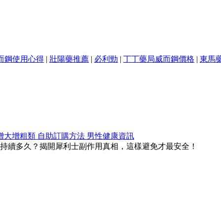
而鋼使用心得
|
壯陽藥推薦
|
必利勁
|
丁丁藥局威而鋼價格
|
東馬
增大增粗類
自助訂購方法
男性健康資訊
持續多久？揭開犀利士副作用真相，這樣避免才最安全！