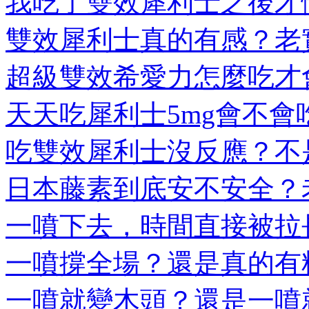
我吃了雙效犀利士之後才懂
雙效犀利士真的有感？老實
超級雙效希愛力怎麼吃才會
天天吃犀利士5mg會不會吃
吃雙效犀利士沒反應？不是
日本藤素到底安不安全？老
一噴下去，時間直接被拉長
一噴撐全場？還是真的有料
一噴就變木頭？還是一噴就