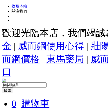
收藏本站
關注我們：
歡迎光臨本店，我們竭誠
金
|
威而鋼使用心得
|
壯
而鋼價格
|
東馬藥局
|
威
口
0
購物車