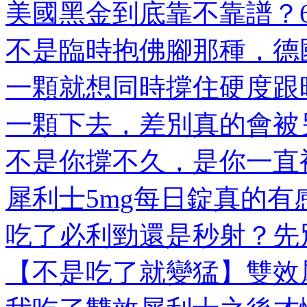
美國黑金到底靠不靠譜？6大
不是臨時抱佛腳那種，德國
一顆就想同時撐住硬度跟時
一顆下去，差別真的會被另
不是你撐不久，是你一直被
犀利士5mg每日錠真的有感
吃了必利勁還是秒射？先別
【不是吃了就變猛】雙效犀