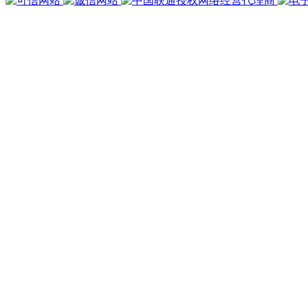
查
詢，
用
時
0.030482
秒，
在
線
23
人，
Gzip
已
禁
用，
佔
用
內
存
5.073
MB
Licensed
Powered by
ECShop
v2.7.3