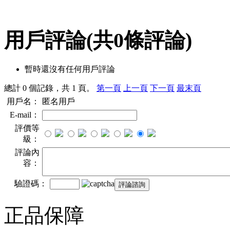
用戶評論
(共
0
條評論)
暫時還沒有任何用戶評論
總計 0 個記錄，共 1 頁。
第一頁
上一頁
下一頁
最末頁
用戶名：
匿名用戶
E-mail：
評價等
級：
評論內
容：
驗證碼：
正品保障