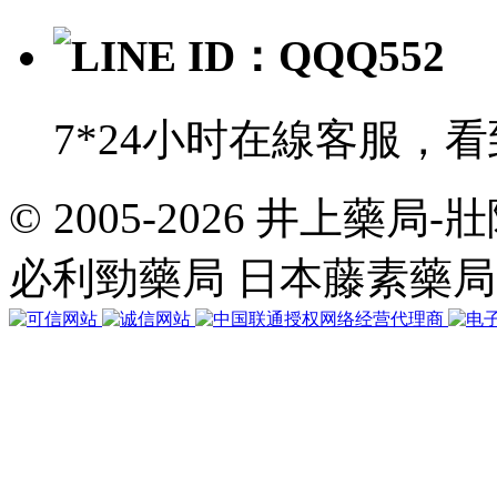
LINE ID：QQQ552
7*24小时在線客服，
© 2005-2026 井上藥
共
執
必利勁藥局 日本藤素藥
行
35
個
查
詢，
用
時
0.059774
秒，
在
線