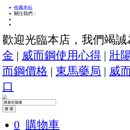
收藏本站
關注我們：
歡迎光臨本店，我們竭誠
金
|
威而鋼使用心得
|
壯
而鋼價格
|
東馬藥局
|
威
口
0
購物車