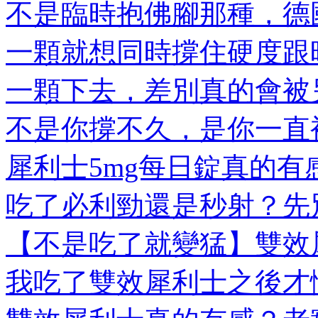
不是臨時抱佛腳那種，德國
一顆就想同時撐住硬度跟時
一顆下去，差別真的會被另
不是你撐不久，是你一直被
犀利士5mg每日錠真的有感
吃了必利勁還是秒射？先別
【不是吃了就變猛】雙效犀
我吃了雙效犀利士之後才懂