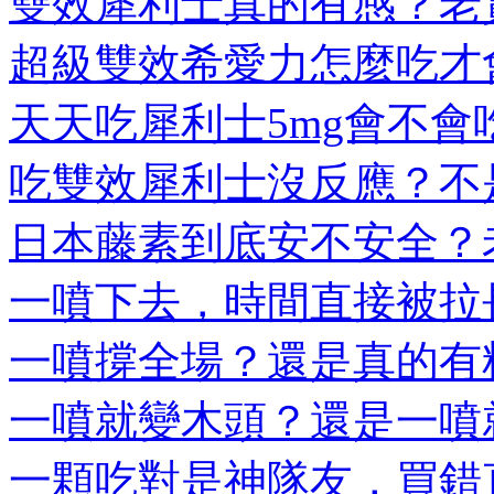
雙效犀利士真的有感？老實
超級雙效希愛力怎麼吃才會
天天吃犀利士5mg會不會吃
吃雙效犀利士沒反應？不是
日本藤素到底安不安全？老
一噴下去，時間直接被拉長
一噴撐全場？還是真的有料
一噴就變木頭？還是一噴就
一顆吃對是神隊友，買錯直