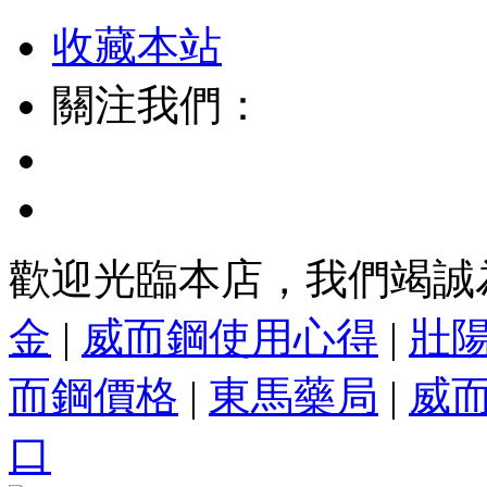
收藏本站
關注我們：
歡迎光臨本店，我們竭誠
金
|
威而鋼使用心得
|
壯
而鋼價格
|
東馬藥局
|
威
口