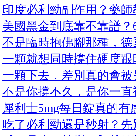
印度必利勁副作用？藥師教
美國黑金到底靠不靠譜？6大
不是臨時抱佛腳那種，德國
一顆就想同時撐住硬度跟時
一顆下去，差別真的會被另
不是你撐不久，是你一直被
犀利士5mg每日錠真的有感
吃了必利勁還是秒射？先別