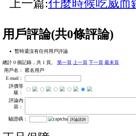
上一篇:
什麼時候吃威而
用戶評論
(共
0
條評論)
暫時還沒有任何用戶評論
總計 0 個記錄，共 1 頁。
第一頁
上一頁
下一頁
最末頁
用戶名：
匿名用戶
E-mail：
評價等
級：
評論內
容：
驗證碼：