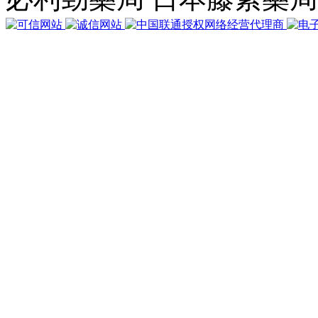
35
個
查
詢，
用
時
0.048441
秒，
在
線
31
人，
Gzip
已
禁
用，
佔
用
內
存
5.174
MB