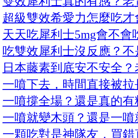
雙效犀利士真的有感？老實
超級雙效希愛力怎麼吃才會
天天吃犀利士5mg會不會吃
吃雙效犀利士沒反應？不是
日本藤素到底安不安全？老
一噴下去，時間直接被拉長
一噴撐全場？還是真的有料
一噴就變木頭？還是一噴就
一顆吃對是神隊友，買錯直