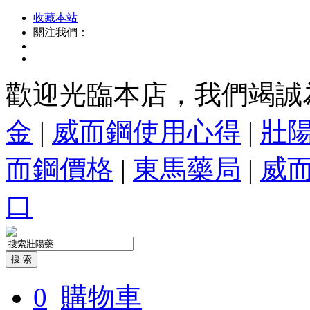
收藏本站
關注我們：
歡迎光臨本店，我們竭誠
金
|
威而鋼使用心得
|
壯
而鋼價格
|
東馬藥局
|
威
口
0
購物車