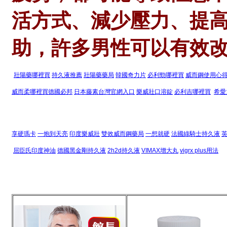
活方式、減少壓力、提
助，許多男性可以有效
壯陽藥哪裡買
持久液推薦
壯陽藥藥局
韓國奇力片
必利勁哪裡買
威而鋼使用心
威而柔哪裡買
德國必邦
日本藤素台灣官網入口
樂威壯口溶錠
必利吉哪裡買
希愛
享硬瑪卡
一炮到天亮
印度樂威壯
雙效威而鋼藥局
一想就硬
法國綠騎士持久液
屈臣氏印度神油
德國黑金剛持久液
2h2d
持久液
VIMAX
增大丸
vigrx plus
用法