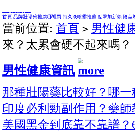
全部商品分類
首頁
品牌壯陽藥推薦哪裡買
持久液噴霧推薦
點擊加新賴
陰莖
當前位置:
首頁
男性健
>
來？太累會硬不起來嗎？
男性健康資訊
那種壯陽藥比較好？哪一種
印度必利勁副作用？藥師教
美國黑金到底靠不靠譜？6大