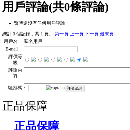
用戶評論
(共
0
條評論)
暫時還沒有任何用戶評論
總計 0 個記錄，共 1 頁。
第一頁
上一頁
下一頁
最末頁
用戶名：
匿名用戶
E-mail：
評價等
級：
評論內
容：
驗證碼：
正品保障
正品保障