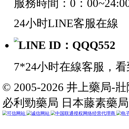
服務時間：0：00~24:0
24小时LINE客服在線
LINE ID：QQQ552
7*24小时在線客服，
© 2005-2026 井上藥
共
執
必利勁藥局 日本藤素藥
行
35
個
查
詢，
用