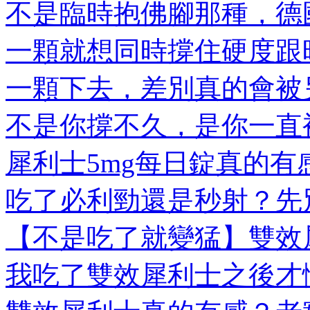
不是臨時抱佛腳那種，德國
一顆就想同時撐住硬度跟時
一顆下去，差別真的會被另
不是你撐不久，是你一直被
犀利士5mg每日錠真的有感
吃了必利勁還是秒射？先別
【不是吃了就變猛】雙效犀
我吃了雙效犀利士之後才懂