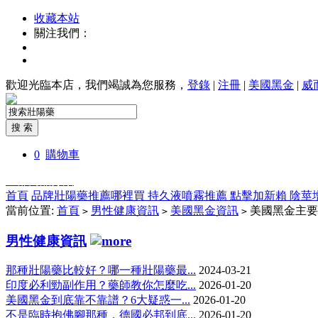
收藏本站
關注我們：
歡迎光臨本店，我們竭誠為您服務，
登錄
|
注冊
|
美國黑金
|
威
0
購物車
全部商品分類
首頁
品牌壯陽藥推薦哪裡買
持久液噴霧推薦
點擊加新賴
陰莖
當前位置:
首頁
男性健康資訊
美國黑金資訊
美國黑金主要
>
>
>
男性健康資訊
那種壯陽藥比較好？哪一種壯陽藥最...
2024-03-21
印度必利勁副作用？藥師教你怎麼吃...
2026-01-20
美國黑金到底靠不靠譜？6大疑惑一...
2026-01-20
不是臨時抱佛腳那種，德國必邦到底...
2026-01-20