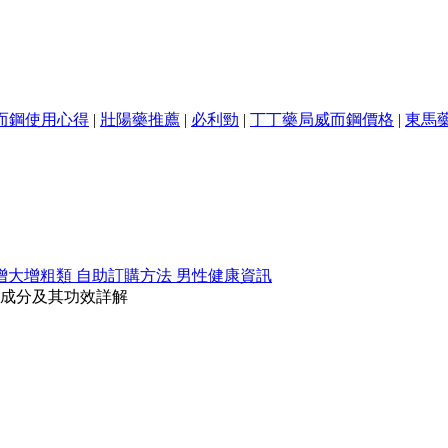
而鋼使用心得
|
壯陽藥推薦
|
必利勁
|
丁丁藥局威而鋼價格
|
東馬
增大增粗類
自助訂購方法
男性健康資訊
成分及其功效詳解