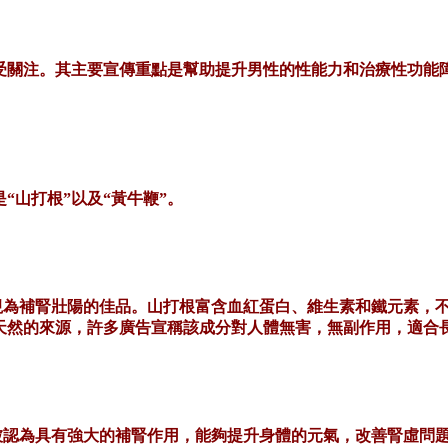
受關注。其主要宣傳重點是幫助提升男性的性能力和治療性功能
是
“山打根”以及“黃牛鞭”。
視為補腎壯陽的佳品。山打根富含血紅蛋白、維生素和鐵元素，
天然的來源，許多廣告宣稱該成分對人體無害，無副作用，適合
被認為具有強大的補腎作用，能夠提升身體的元氣，改善腎虛問