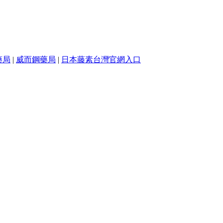
藥局
|
威而鋼藥局
|
日本藤素台灣官網入口