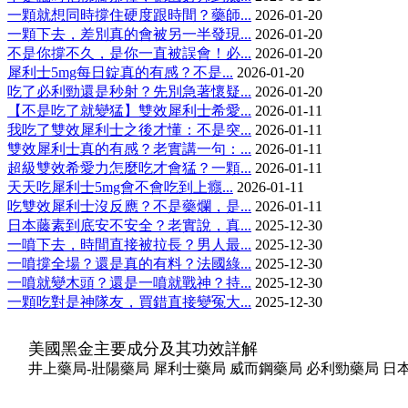
一顆就想同時撐住硬度跟時間？藥師...
2026-01-20
一顆下去，差別真的會被另一半發現...
2026-01-20
不是你撐不久，是你一直被誤會！必...
2026-01-20
犀利士5mg每日錠真的有感？不是...
2026-01-20
吃了必利勁還是秒射？先別急著懷疑...
2026-01-20
【不是吃了就變猛】雙效犀利士希愛...
2026-01-11
我吃了雙效犀利士之後才懂：不是突...
2026-01-11
雙效犀利士真的有感？老實講一句：...
2026-01-11
超級雙效希愛力怎麼吃才會猛？一顆...
2026-01-11
天天吃犀利士5mg會不會吃到上癮...
2026-01-11
吃雙效犀利士沒反應？不是藥爛，是...
2026-01-11
日本藤素到底安不安全？老實說，真...
2025-12-30
一噴下去，時間直接被拉長？男人最...
2025-12-30
一噴撐全場？還是真的有料？法國綠...
2025-12-30
一噴就變木頭？還是一噴就戰神？持...
2025-12-30
一顆吃對是神隊友，買錯直接變冤大...
2025-12-30
美國黑金主要成分及其功效詳解
井上藥局-壯陽藥局 犀利士藥局 威而鋼藥局 必利勁藥局 日本藤素藥局