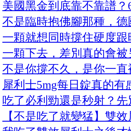
美國黑金到底靠不靠譜？6大
不是臨時抱佛腳那種，德國
一顆就想同時撐住硬度跟時
一顆下去，差別真的會被另
不是你撐不久，是你一直被
犀利士5mg每日錠真的有感
吃了必利勁還是秒射？先別
【不是吃了就變猛】雙效犀