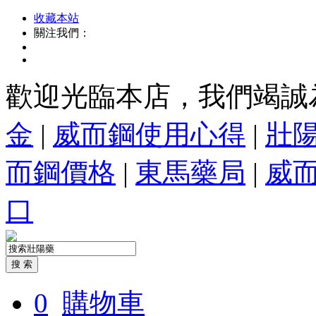
收藏本站
關注我們：
歡迎光臨本店，我們竭誠
金
|
威而鋼使用心得
|
壯
而鋼價格
|
東馬藥局
|
威
口
0
購物車