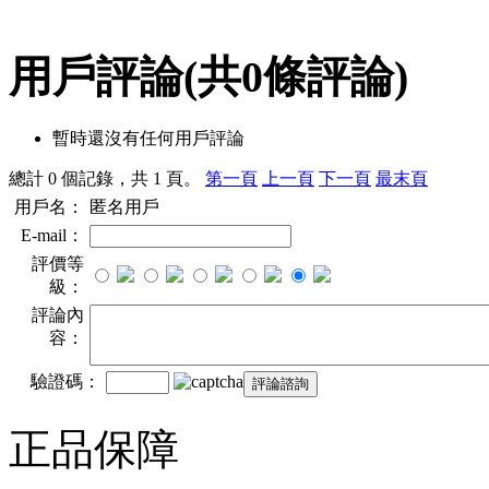
用戶評論
(共
0
條評論)
暫時還沒有任何用戶評論
總計 0 個記錄，共 1 頁。
第一頁
上一頁
下一頁
最末頁
用戶名：
匿名用戶
E-mail：
評價等
級：
評論內
容：
驗證碼：
正品保障