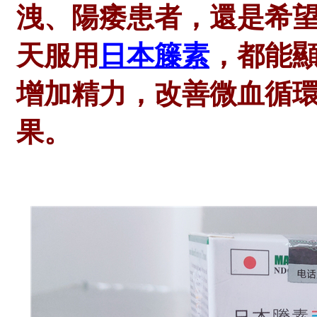
洩、陽痿患者，還是希
天服用
日本籐素
，都能
增加精力，改善微血循
果。