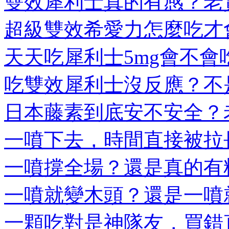
雙效犀利士真的有感？老實
超級雙效希愛力怎麼吃才會
天天吃犀利士5mg會不會吃
吃雙效犀利士沒反應？不是
日本藤素到底安不安全？老
一噴下去，時間直接被拉長
一噴撐全場？還是真的有料
一噴就變木頭？還是一噴就
一顆吃對是神隊友，買錯直