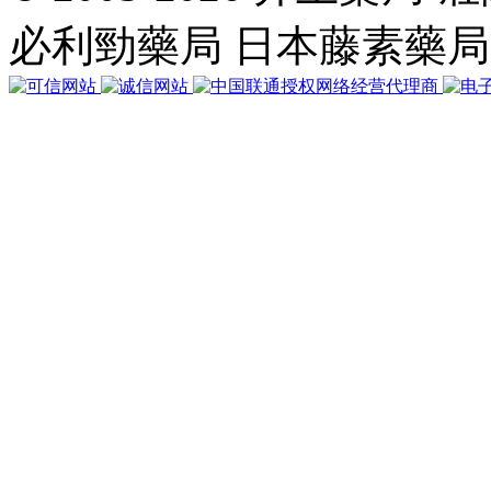
執
必利勁藥局 日本藤素藥
行
35
個
查
詢，
用
時
0.026109
秒，
在
線
26
人，
Gzip
已
禁
用，
佔
用
內
存