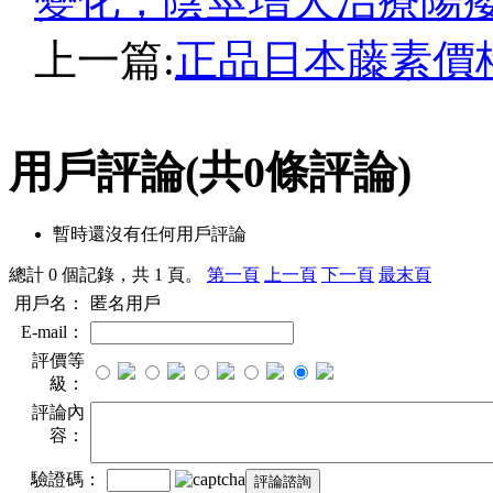
變化，陰莖增大治療陽
上一篇:
正品日本藤素價
用戶評論
(共
0
條評論)
暫時還沒有任何用戶評論
總計 0 個記錄，共 1 頁。
第一頁
上一頁
下一頁
最末頁
用戶名：
匿名用戶
E-mail：
評價等
級：
評論內
容：
驗證碼：