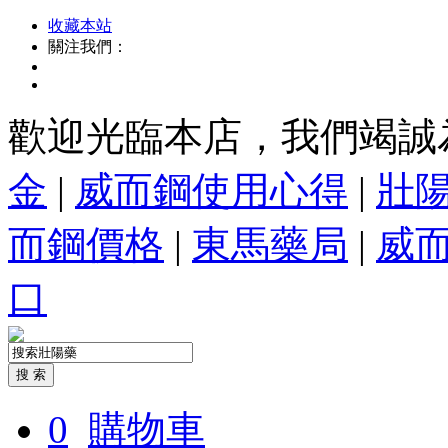
收藏本站
關注我們：
歡迎光臨本店，我們竭誠
金
|
威而鋼使用心得
|
壯
而鋼價格
|
東馬藥局
|
威
口
0
購物車