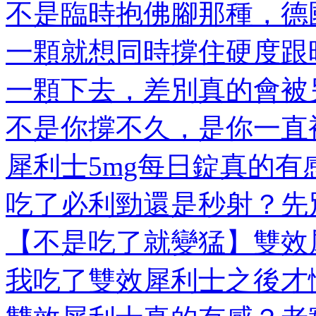
不是臨時抱佛腳那種，德國
一顆就想同時撐住硬度跟時
一顆下去，差別真的會被另
不是你撐不久，是你一直被
犀利士5mg每日錠真的有感
吃了必利勁還是秒射？先別
【不是吃了就變猛】雙效犀
我吃了雙效犀利士之後才懂