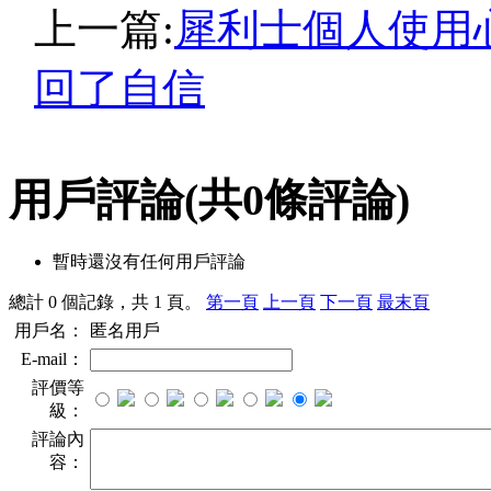
上一篇:
犀利士個人使用
回了自信
用戶評論
(共
0
條評論)
暫時還沒有任何用戶評論
總計 0 個記錄，共 1 頁。
第一頁
上一頁
下一頁
最末頁
用戶名：
匿名用戶
E-mail：
評價等
級：
評論內
容：