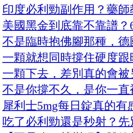
印度必利勁副作用？藥師教
美國黑金到底靠不靠譜？6大
不是臨時抱佛腳那種，德國
一顆就想同時撐住硬度跟時
一顆下去，差別真的會被另
不是你撐不久，是你一直被
犀利士5mg每日錠真的有感
吃了必利勁還是秒射？先別