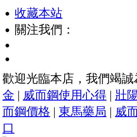
收藏本站
關注我們：
歡迎光臨本店，我們竭誠
金
|
威而鋼使用心得
|
壯
而鋼價格
|
東馬藥局
|
威
口