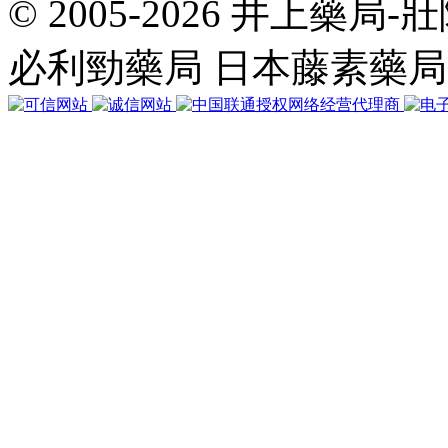
© 2005-2026 井上藥
共
執
必利勁藥局 日本藤素藥
行
35
個
查
詢，
用
時
0.051114
秒，
在
線
41
人，
Gzip
已
禁
用，
佔
用
內