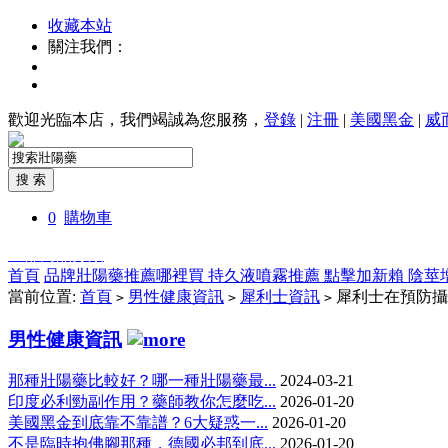
收藏本站
關注我們：
歡迎光臨本店，我們竭誠為您服務，
登錄
|
注冊
|
美國黑金
|
威
0
購物車
全部商品分類
首頁
品牌壯陽藥推薦哪裡買
持久液噴霧推薦
點擊加新賴
陰莖
當前位置:
首頁
男性健康資訊
犀利士資訊
犀利士在預防攝
>
>
>
男性健康資訊
那種壯陽藥比較好？哪一種壯陽藥最...
2024-03-21
印度必利勁副作用？藥師教你怎麼吃...
2026-01-20
美國黑金到底靠不靠譜？6大疑惑一...
2026-01-20
不是臨時抱佛腳那種，德國必邦到底...
2026-01-20