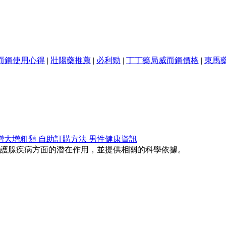
而鋼使用心得
|
壯陽藥推薦
|
必利勁
|
丁丁藥局威而鋼價格
|
東馬
增大增粗類
自助訂購方法
男性健康資訊
護腺疾病方面的潛在作用，並提供相關的科學依據。