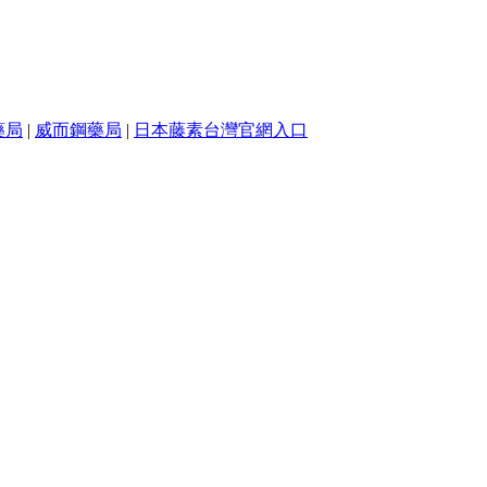
藥局
|
威而鋼藥局
|
日本藤素台灣官網入口