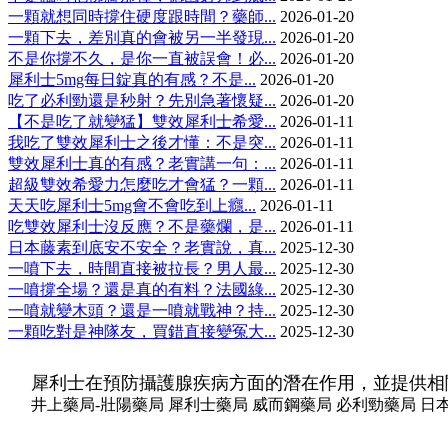
一顆就想同時撐住硬度跟時間？藥師...
2026-01-20
一顆下去，差別真的會被另一半發現...
2026-01-20
不是你撐不久，是你一直被誤會！必...
2026-01-20
犀利士5mg每日錠真的有感？不是...
2026-01-20
吃了必利勁還是秒射？先別急著懷疑...
2026-01-20
【不是吃了就變猛】雙效犀利士希愛...
2026-01-11
我吃了雙效犀利士之後才懂：不是突...
2026-01-11
雙效犀利士真的有感？老實講一句：...
2026-01-11
超級雙效希愛力怎麼吃才會猛？一顆...
2026-01-11
天天吃犀利士5mg會不會吃到上癮...
2026-01-11
吃雙效犀利士沒反應？不是藥爛，是...
2026-01-11
日本藤素到底安不安全？老實說，真...
2025-12-30
一噴下去，時間直接被拉長？男人最...
2025-12-30
一噴撐全場？還是真的有料？法國綠...
2025-12-30
一噴就變木頭？還是一噴就戰神？持...
2025-12-30
一顆吃對是神隊友，買錯直接變冤大...
2025-12-30
犀利士在預防攝護腺疾病方面的潛在作用，並提供相
井上藥局-壯陽藥局 犀利士藥局 威而鋼藥局 必利勁藥局 日本藤素藥局