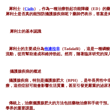
犀利士（
Cialis
），作為一種治療勃起功能障礙（ED）的
犀利士是否真的能預防攝護腺疾病呢？藥師們表示，答案是
犀利士的基本認識
犀利士的主要成分為
他達拉非
（
Tadalafil），這是
流動，從而幫助達成和維持勃起。然而，隨著臨床研究的深
攝護腺疾病的概述
攝護腺疾病，特別是攝護腺肥大（
BPH），是年長男性
療，這些症狀可能會影響生活質量，甚至引發更嚴重的泌尿
傳統上，治療攝護腺肥大的方法包括藥物治療和手術干預
學界的重要課題。