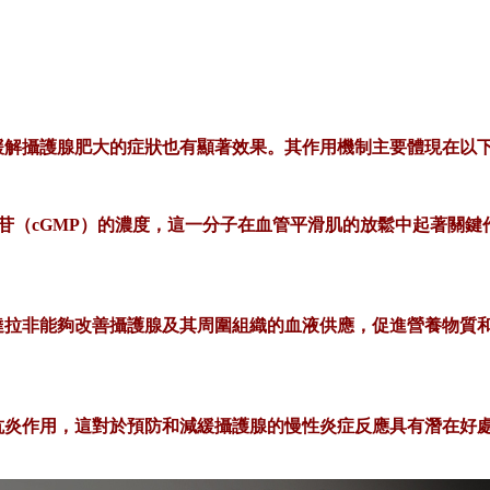
緩解攝護腺肥大的症狀也有顯著效果。其作用機制主要體現在以
酸鳥苷（cGMP）的濃度，這一分子在血管平滑肌的放鬆中起著
他達拉非能夠改善攝護腺及其周圍組織的血液供應，促進營養物質
的抗炎作用，這對於預防和減緩攝護腺的慢性炎症反應具有潛在好