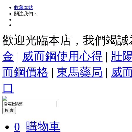
收藏本站
關注我們：
歡迎光臨本店，我們竭誠
金
|
威而鋼使用心得
|
壯
而鋼價格
|
東馬藥局
|
威
口
0
購物車