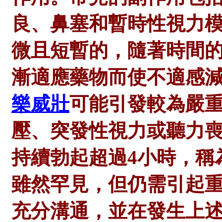
良、鼻塞和暫時性視力
微且短暫的，隨著時間
漸適應藥物而使不適感
樂威壯
可能引發較為嚴
壓、突發性視力或聽力
持續勃起超過4小時，稱
雖然罕見，但仍需引起
充分溝通，並在發生上