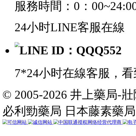
服務時間：0：00~24:0
24小时LINE客服在線
LINE ID：QQQ552
7*24小时在線客服，
© 2005-2026 井上藥
共
執
必利勁藥局 日本藤素藥
行
35
個
查
詢，