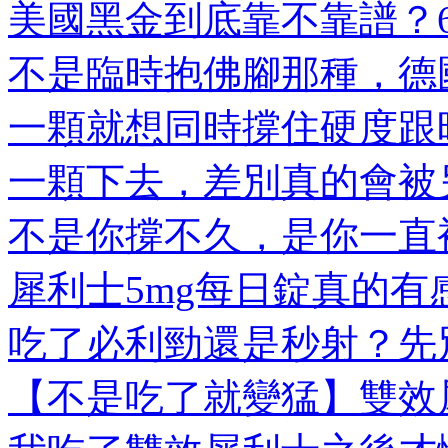
美國黑金到底靠不靠譜？6大
不是臨時抱佛腳那種，德國
一顆就想同時撐住硬度跟時
一顆下去，差別真的會被另
不是你撐不久，是你一直被
犀利士5mg每日錠真的有感
吃了必利勁還是秒射？先別
【不是吃了就變猛】雙效犀