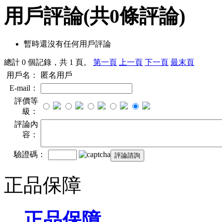
用戶評論
(共
0
條評論)
暫時還沒有任何用戶評論
總計 0 個記錄，共 1 頁。
第一頁
上一頁
下一頁
最末頁
用戶名：
匿名用戶
E-mail：
評價等
級：
評論內
容：
驗證碼：
正品保障
正品保障