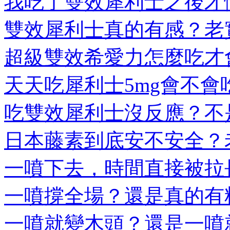
我吃了雙效犀利士之後才懂
雙效犀利士真的有感？老實
超級雙效希愛力怎麼吃才會
天天吃犀利士5mg會不會吃
吃雙效犀利士沒反應？不是
日本藤素到底安不安全？老
一噴下去，時間直接被拉長
一噴撐全場？還是真的有料
一噴就變木頭？還是一噴就