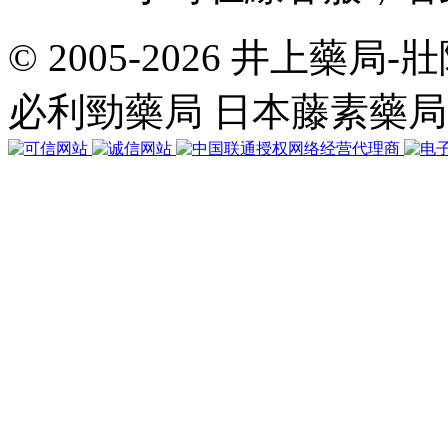
© 2005-2026 井上藥
共
執
必利勁藥局 日本藤素藥
行
35
個
查
詢，
用
時
0.052101
秒，
在
線
34
人，
Gzip
已
禁
用，
佔