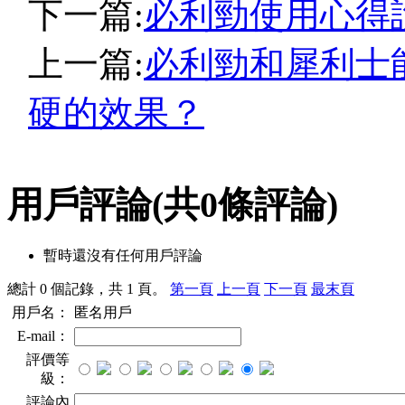
下一篇:
必利勁使用心得
上一篇:
必利勁和犀利士
硬的效果？
用戶評論
(共
0
條評論)
暫時還沒有任何用戶評論
總計 0 個記錄，共 1 頁。
第一頁
上一頁
下一頁
最末頁
用戶名：
匿名用戶
E-mail：
評價等
級：
評論內