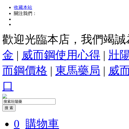
收藏本站
關注我們：
歡迎光臨本店，我們竭誠
金
|
威而鋼使用心得
|
壯
而鋼價格
|
東馬藥局
|
威
口
0
購物車