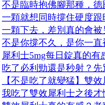
不是臨時抱佛腳那種，德國
一顆就想同時撐住硬度跟時
一顆下去，差別真的會被另
不是你撐不久，是你一直被
犀利士5mg每日錠真的有感
吃了必利勁還是秒射？先別
【不是吃了就變猛】雙效犀
我吃了雙效犀利士之後才懂