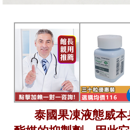
泰國果凍液態威本身