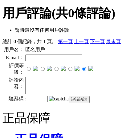
用戶評論
(共
0
條評論)
暫時還沒有任何用戶評論
總計 0 個記錄，共 1 頁。
第一頁
上一頁
下一頁
最末頁
用戶名：
匿名用戶
E-mail：
評價等
級：
評論內
容：
驗證碼：
正品保障