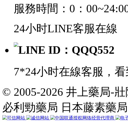
服務時間：0：00~24:0
24小时LINE客服在線
LINE ID：QQQ552
7*24小时在線客服，
© 2005-2026 井上藥
共
執
必利勁藥局 日本藤素藥
行
37
個
查
詢，