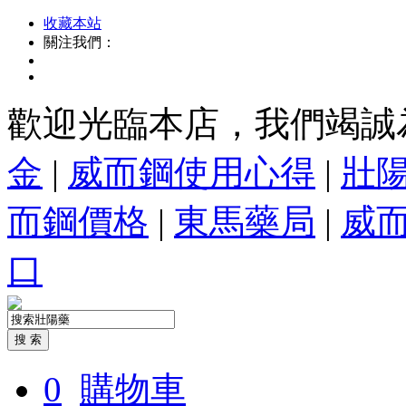
收藏本站
關注我們：
歡迎光臨本店，我們竭誠
金
|
威而鋼使用心得
|
壯
而鋼價格
|
東馬藥局
|
威
口
0
購物車