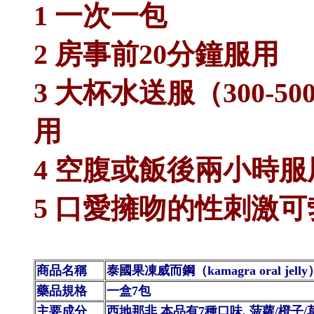
1 一次一包
2 房事前20分鐘服用
3 大杯水送服（300-5
用
4 空腹或飯後兩小時服
5 口愛擁吻的性刺激
商品名稱
泰國果凍威而鋼（kamagra oral jelly
藥品規格
一盒7包
主要成分
西地那非 本品有7種口味, 菠蘿/橙子/