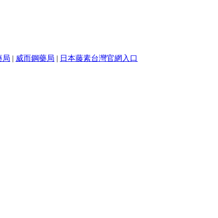
藥局
|
威而鋼藥局
|
日本藤素台灣官網入口