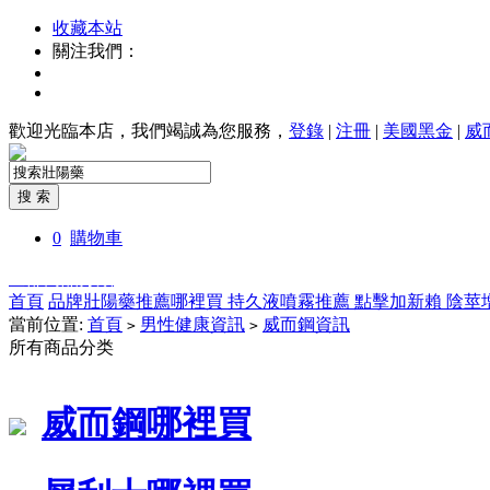
收藏本站
關注我們：
歡迎光臨本店，我們竭誠為您服務，
登錄
|
注冊
|
美國黑金
|
威
0
購物車
全部商品分類
首頁
品牌壯陽藥推薦哪裡買
持久液噴霧推薦
點擊加新賴
陰莖
當前位置:
首頁
男性健康資訊
威而鋼資訊
>
>
所有商品分类
威而鋼哪裡買