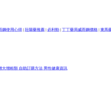
而鋼使用心得
|
壯陽藥推薦
|
必利勁
|
丁丁藥局威而鋼價格
|
東馬
增大增粗類
自助訂購方法
男性健康資訊