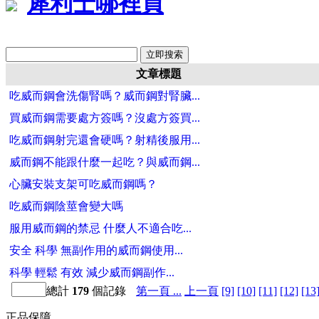
犀利士哪裡買
文章標題
吃威而鋼會洗傷腎嗎？威而鋼對腎臟...
買威而鋼需要處方簽嗎？沒處方簽買...
吃威而鋼射完還會硬嗎？射精後服用...
威而鋼不能跟什麼一起吃？與威而鋼...
心臟安裝支架可吃威而鋼嗎？
吃威而鋼陰莖會變大嗎
服用威而鋼的禁忌 什麼人不適合吃...
安全 科學 無副作用的威而鋼使用...
科學 輕鬆 有效 減少威而鋼副作...
總計
179
個記錄
第一頁 ...
上一頁
[9]
[10]
[11]
[12]
[13
正品保障