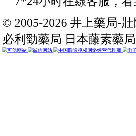
7*24小时在線客服，
© 2005-2026 井上藥
共
執
必利勁藥局 日本藤素藥
行
32
個
查
詢，
用
時
0.059192
秒，
在
線
33
人，
Gzip
已
禁
用，