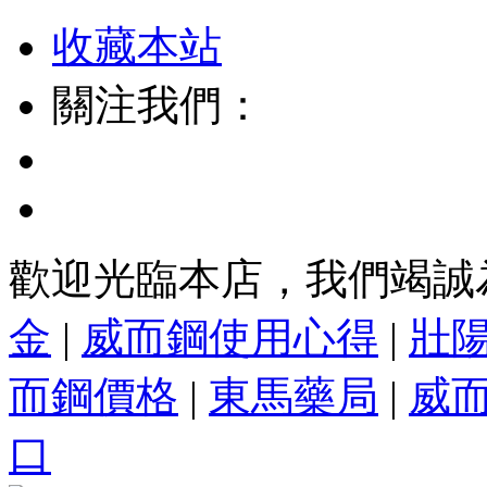
收藏本站
關注我們：
歡迎光臨本店，我們竭誠
金
|
威而鋼使用心得
|
壯
而鋼價格
|
東馬藥局
|
威
口