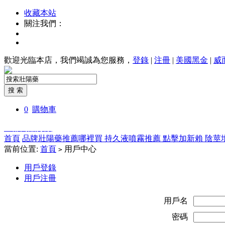
收藏本站
關注我們：
歡迎光臨本店，我們竭誠為您服務，
登錄
|
注冊
|
美國黑金
|
威
0
購物車
全部商品分類
首頁
品牌壯陽藥推薦哪裡買
持久液噴霧推薦
點擊加新賴
陰莖
當前位置:
首頁
用戶中心
>
用戶登錄
用戶注冊
用戶名
密碼