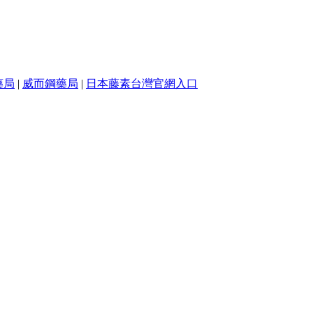
藥局
|
威而鋼藥局
|
日本藤素台灣官網入口