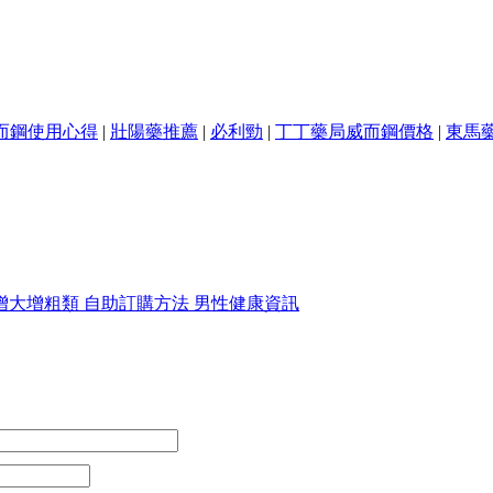
而鋼使用心得
|
壯陽藥推薦
|
必利勁
|
丁丁藥局威而鋼價格
|
東馬
增大增粗類
自助訂購方法
男性健康資訊