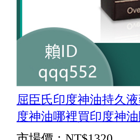
屈臣氏印度神油持久液
度神油哪裡買印度神油購買
市場價：
NT$1320