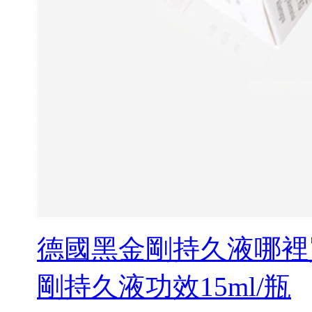
德國黑金剛持久液哪裡
剛持久液功效15ml/瓶