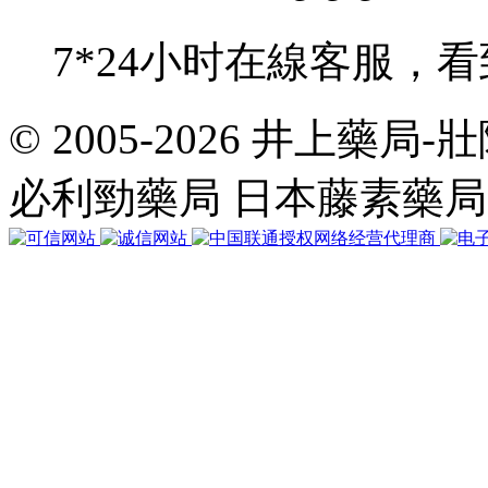
7*24小时在線客服，
© 2005-2026 井上藥
共
執
必利勁藥局 日本藤素藥
行
32
個
查
詢，
用
時
0.038469
秒，
在
線
22
人，
Gzip