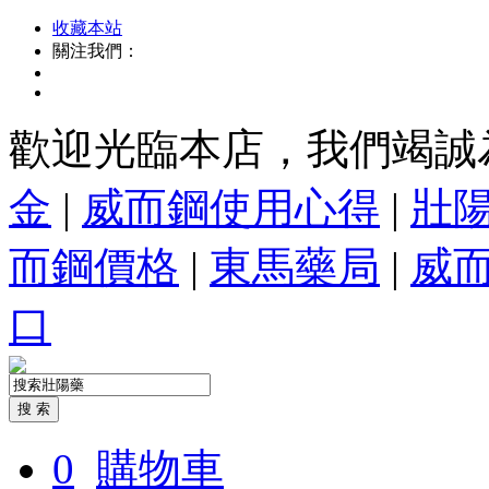
收藏本站
關注我們：
歡迎光臨本店，我們竭誠
金
|
威而鋼使用心得
|
壯
而鋼價格
|
東馬藥局
|
威
口
0
購物車