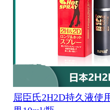
屈臣氏2H2D持久液使用