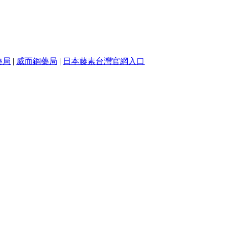
藥局
|
威而鋼藥局
|
日本藤素台灣官網入口