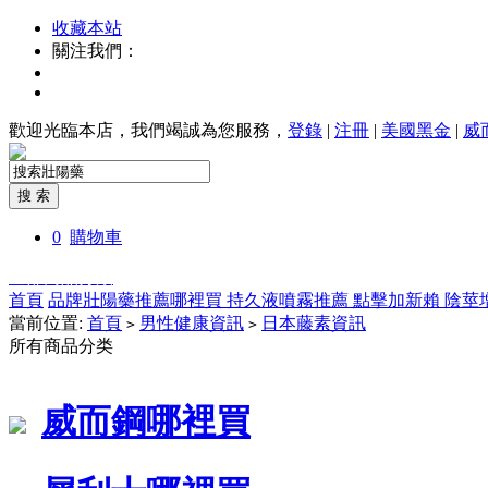
收藏本站
關注我們：
歡迎光臨本店，我們竭誠為您服務，
登錄
|
注冊
|
美國黑金
|
威
0
購物車
全部商品分類
首頁
品牌壯陽藥推薦哪裡買
持久液噴霧推薦
點擊加新賴
陰莖
當前位置:
首頁
男性健康資訊
日本藤素資訊
>
>
所有商品分类
威而鋼哪裡買