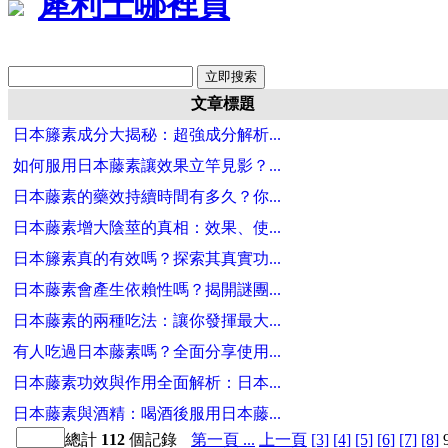
犀利士哪裡買
文章標題
日本籐素成分大揭秘：超強成分解析...
如何服用日本藤素讓效果立竿見影？...
日本藤素的藥效持續時間有多久？你...
日本藤素增大陰莖的真相：效果、使...
日本籐素真的有效嗎？探索其真實功...
日本藤素會產生依賴性嗎？揭開謎團...
日本藤素的兩種吃法：讓你發揮最大...
有人吃過日本藤素嗎？全面分享使用...
日本藤素功效與作用全面解析：日本...
日本藤素與酒精：喝酒後服用日本藤...
總計
112
個記錄
第一頁 ...
上一頁
[3]
[4]
[5]
[6]
[7]
[8]