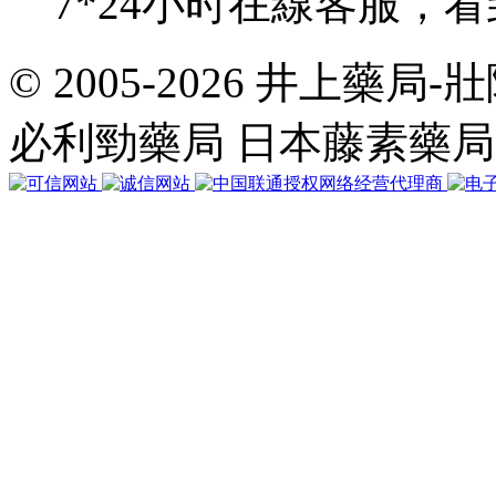
7*24小时在線客服，
© 2005-2026 井上藥
共
執
必利勁藥局 日本藤素藥
行
32
個
查
詢，
用
時
0.044804
秒，
在
線
48
人，
Gzip
已
禁
用，