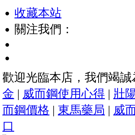
收藏本站
關注我們：
歡迎光臨本店，我們竭誠
金
|
威而鋼使用心得
|
壯
而鋼價格
|
東馬藥局
|
威
口