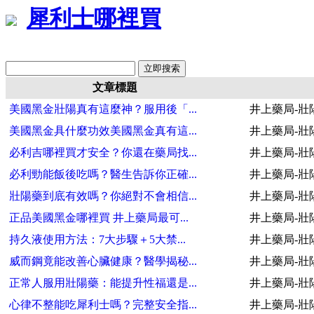
犀利士哪裡買
文章標題
美國黑金壯陽真有這麼神？服用後「...
井上藥局-壯
美國黑金具什麼功效美國黑金真有這...
井上藥局-壯
必利吉哪裡買才安全？你還在藥局找...
井上藥局-壯
必利勁能飯後吃嗎？醫生告訴你正確...
井上藥局-壯
壯陽藥到底有效嗎？你絕對不會相信...
井上藥局-壯
正品美國黑金哪裡買 井上藥局最可...
井上藥局-壯
持久液使用方法：7大步驟＋5大禁...
井上藥局-壯
威而鋼竟能改善心臟健康？醫學揭秘...
井上藥局-壯
正常人服用壯陽藥：能提升性福還是...
井上藥局-壯
心律不整能吃犀利士嗎？完整安全指...
井上藥局-壯