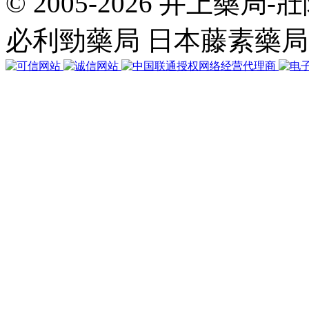
© 2005-2026 井上藥
共
執
必利勁藥局 日本藤素藥
行
32
個
查
詢，
用
時
0.074334
秒，
在
線
42
人，
Gzip
已
禁
用，
佔
用
內