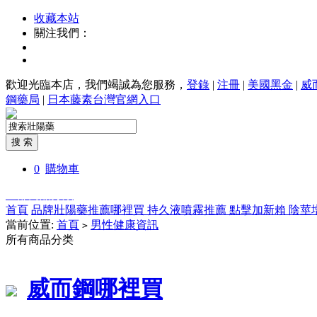
收藏本站
關注我們：
歡迎光臨本店，我們竭誠為您服務，
登錄
|
注冊
|
美國黑金
|
威
鋼藥局
|
日本藤素台灣官網入口
0
購物車
全部商品分類
首頁
品牌壯陽藥推薦哪裡買
持久液噴霧推薦
點擊加新賴
陰莖
當前位置:
首頁
男性健康資訊
>
所有商品分类
威而鋼哪裡買