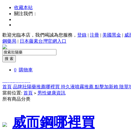
收藏本站
關注我們：
歡迎光臨本店，我們竭誠為您服務，
登錄
|
注冊
|
美國黑金
|
威
鋼藥局
|
日本藤素台灣官網入口
0
購物車
全部商品分類
首頁
品牌壯陽藥推薦哪裡買
持久液噴霧推薦
點擊加新賴
陰莖
當前位置:
首頁
男性健康資訊
>
所有商品分类
威而鋼哪裡買