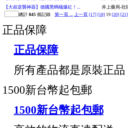
【大叔逆襲神器】德國黑螞蟻爆紅！...
井上藥局-壯
總計
845
個記錄
第一頁 ...
上一頁
[17]
[18]
19
[20]
[21]
正品保障
正品保障
所有產品都是原裝正品
1500新台幣起包郵
1500新台幣起包郵