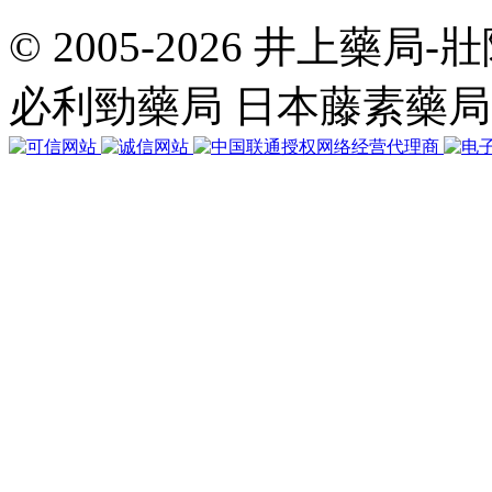
© 2005-2026 井上藥
共
執
必利勁藥局 日本藤素藥
行
32
個
查
詢，
用
時
0.048397
秒，
在
線
54
人，
Gzip
已
禁
用，
佔