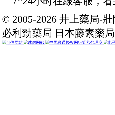
7*24小时在線客服，
© 2005-2026 井上藥
共
執
必利勁藥局 日本藤素藥
行
32
個
查
詢，
用
時
0.051773
秒，
在
線
14
人，
Gzip
已
禁
用，