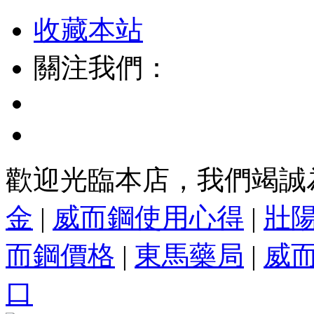
收藏本站
關注我們：
歡迎光臨本店，我們竭誠
金
|
威而鋼使用心得
|
壯
而鋼價格
|
東馬藥局
|
威
口