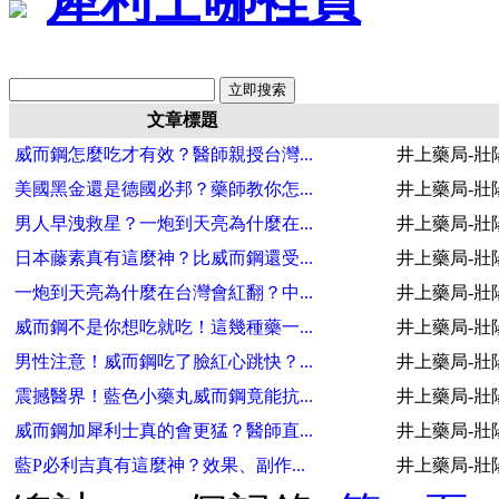
文章標題
威而鋼怎麼吃才有效？醫師親授台灣...
井上藥局-壯
美國黑金還是德國必邦？藥師教你怎...
井上藥局-壯
男人早洩救星？一炮到天亮為什麼在...
井上藥局-壯
日本藤素真有這麼神？比威而鋼還受...
井上藥局-壯
一炮到天亮為什麼在台灣會紅翻？中...
井上藥局-壯
威而鋼不是你想吃就吃！這幾種藥一...
井上藥局-壯
男性注意！威而鋼吃了臉紅心跳快？...
井上藥局-壯
震撼醫界！藍色小藥丸威而鋼竟能抗...
井上藥局-壯
威而鋼加犀利士真的會更猛？醫師直...
井上藥局-壯
藍P必利吉真有這麼神？效果、副作...
井上藥局-壯